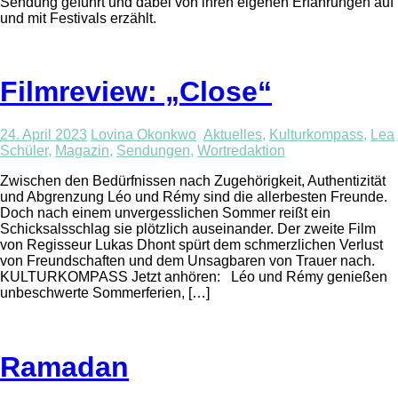
Sendung geführt und dabei von ihren eigenen Erfahrungen auf
und mit Festivals erzählt.
Filmreview: „Close“
24. April 2023
Lovina Okonkwo
Aktuelles
,
Kulturkompass
,
Lea
Schüler
,
Magazin
,
Sendungen
,
Wortredaktion
Zwischen den Bedürfnissen nach Zugehörigkeit, Authentizität
und Abgrenzung Léo und Rémy sind die allerbesten Freunde.
Doch nach einem unvergesslichen Sommer reißt ein
Schicksalsschlag sie plötzlich auseinander. Der zweite Film
von Regisseur Lukas Dhont spürt dem schmerzlichen Verlust
von Freundschaften und dem Unsagbaren von Trauer nach.
KULTURKOMPASS Jetzt anhören: Léo und Rémy genießen
unbeschwerte Sommerferien, […]
Ramadan