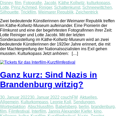
Disney
,
film
,
Fotografie
,
Jacobi
,
Käthe Kollwitz
,
kulturkopass
,
Lotte
,
Prinz Achmed
,
Riniger
,
Schattenkunst
,
Schneewittchen
,
Silhouette
,
Trickfilm
,
Weimarer Republik
,
Zeichentrick
Zwei bedeutende Künstlerinnen der Weimarer Republik treffen
im Käthe-Kollwitz-Museum aufeinander. Eine Pionierin der
Filmkunst und eine der begehrtesten Fotografinnen ihrer Zeit:
Lotte Reiniger und Lotte Jacobi. Mit der letzten
Sonderausstellung im Käthe-Kollwitz-Museum wird an zwei
bedeutende Künstlerinnen der 1920er Jahre erinnert, die mit
der Machtergreifung der Nationalsozialisten ins Exil gehen
mussten. Kulturkopass Jetzt anhören: […]
Ganz kurz: Sind Nazis in
Brandenburg witzig?
30. Januar 2022
30. Januar 2022
couchFM
Aktuelles
,
Allgemein
,
Kulturkompass
,
Leonie Koll
,
Sendungen
,
Wortredaktion
Abschlussfilm
,
Babelsberg
,
berlin
,
brandenburg
,
film
,
Filmfestival
,
Interfilm
,
Jannis Alexander Kiefer
,
kino
,
Kollegen
,
kultur
,
Kurzfilm
,
Kurzfilmfestival
,
Nazis
,
Zweiter