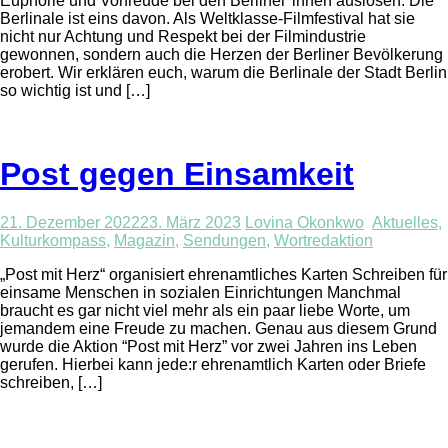
Euphorie und Vorfreude bei den Berliner*innen auslösen. Die
Berlinale ist eins davon. Als Weltklasse-Filmfestival hat sie
nicht nur Achtung und Respekt bei der Filmindustrie
gewonnen, sondern auch die Herzen der Berliner Bevölkerung
erobert. Wir erklären euch, warum die Berlinale der Stadt Berlin
so wichtig ist und […]
Post gegen Einsamkeit
21. Dezember 2022
23. März 2023
Lovina Okonkwo
Aktuelles
,
Kulturkompass
,
Magazin
,
Sendungen
,
Wortredaktion
„Post mit Herz“ organisiert ehrenamtliches Karten Schreiben für
einsame Menschen in sozialen Einrichtungen Manchmal
braucht es gar nicht viel mehr als ein paar liebe Worte, um
jemandem eine Freude zu machen. Genau aus diesem Grund
wurde die Aktion “Post mit Herz” vor zwei Jahren ins Leben
gerufen. Hierbei kann jede:r ehrenamtlich Karten oder Briefe
schreiben, […]