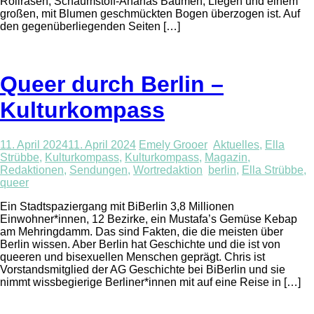
Rollrasen, Schaumstoff-Ananas Bäumen, Liegen und einem
großen, mit Blumen geschmückten Bogen überzogen ist. Auf
den gegenüberliegenden Seiten […]
Queer durch Berlin –
Kulturkompass
11. April 2024
11. April 2024
Emely Grooer
Aktuelles
,
Ella
Strübbe
,
Kulturkompass
,
Kulturkompass
,
Magazin
,
Redaktionen
,
Sendungen
,
Wortredaktion
berlin
,
Ella Strübbe
,
queer
Ein Stadtspaziergang mit BiBerlin 3,8 Millionen
Einwohner*innen, 12 Bezirke, ein Mustafa’s Gemüse Kebap
am Mehringdamm. Das sind Fakten, die die meisten über
Berlin wissen. Aber Berlin hat Geschichte und die ist von
queeren und bisexuellen Menschen geprägt. Chris ist
Vorstandsmitglied der AG Geschichte bei BiBerlin und sie
nimmt wissbegierige Berliner*innen mit auf eine Reise in […]