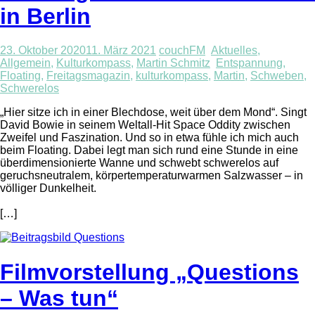
in Berlin
23. Oktober 2020
11. März 2021
couchFM
Aktuelles
,
Allgemein
,
Kulturkompass
,
Martin Schmitz
Entspannung
,
Floating
,
Freitagsmagazin
,
kulturkompass
,
Martin
,
Schweben
,
Schwerelos
„Hier sitze ich in einer Blechdose, weit über dem Mond“. Singt
David Bowie in seinem Weltall-Hit Space Oddity zwischen
Zweifel und Faszination. Und so in etwa fühle ich mich auch
beim Floating. Dabei legt man sich rund eine Stunde in eine
überdimensionierte Wanne und schwebt schwerelos auf
geruchsneutralem, körpertemperaturwarmen Salzwasser – in
völliger Dunkelheit.
[…]
Filmvorstellung „Questions
– Was tun“