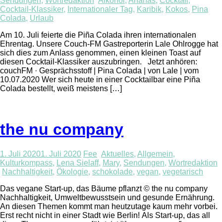
Sendungen
,
Wortredaktion
Alkohol
,
Ananas
,
Cocktail
,
Cocktail-Klassiker
,
Internationaler Tag
,
Karibik
,
Kokos
,
Pina
Colada
,
Urlaub
Am 10. Juli feierte die Piña Colada ihren internationalen
Ehrentag. Unsere Couch-FM Gastreporterin Lale Ohlrogge hat
sich dies zum Anlass genommen, einen kleinen Toast auf
diesen Cocktail-Klassiker auszubringen. Jetzt anhören:
couchFM · Gesprächsstoff | Pina Colada | von Lale | vom
10.07.2020 Wer sich heute in einer Cocktailbar eine Piña
Colada bestellt, weiß meistens […]
the nu company
1. Juli 2020
1. Juli 2020
Fee
Aktuelles
,
Allgemein
,
Kulturkompass
,
Lena Sielaff
,
Mary
,
Sendungen
,
Wortredaktion
Nachhaltigkeit
,
Ökologie
,
schokolade
,
vegan
,
vegetarisch
Das vegane Start-up, das Bäume pflanzt © the nu company
Nachhaltigkeit, Umweltbewusstsein und gesunde Ernährung.
An diesen Themen kommt man heutzutage kaum mehr vorbei.
Erst recht nicht in einer Stadt wie Berlin! Als Start-up, das all