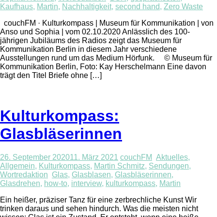
Kaufhaus
,
Martin
,
Nachhaltigkeit
,
second hand
,
Zero Waste
couchFM · Kulturkompass | Museum für Kommunikation | von
Anso und Sophia | vom 02.10.2020 Anlässlich des 100-
jährigen Jubiläums des Radios zeigt das Museum für
Kommunikation Berlin in diesem Jahr verschiedene
Ausstellungen rund um das Medium Hörfunk. © Museum für
Kommunikation Berlin, Foto: Kay Herschelmann Eine davon
trägt den Titel Briefe ohne […]
Kulturkompass:
Glasbläserinnen
26. September 2020
11. März 2021
couchFM
Aktuelles
,
Allgemein
,
Kulturkompass
,
Martin Schmitz
,
Sendungen
,
Wortredaktion
Glas
,
Glasblasen
,
Glasbläserinnen
,
Glasdrehen
,
how-to
,
interview
,
kulturkompass
,
Martin
Ein heißer, präziser Tanz für eine zerbrechliche Kunst Wir
trinken daraus und sehen hindurch. Was die meisten nicht