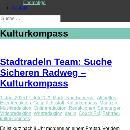
Ehemalige
Kontakt
Suche
nach:
Kulturkompass
Stadtradeln Team: Suche
Sicheren Radweg –
Kulturkompass
1. Juni 2025
17. Juli 2025
Madeleine Behrendt
Aktuelles
,
Eventredaktion
,
Gesprächsstoff
,
Kulturkompass
,
Magazin
,
Musikredaktion
,
Onlineredaktion
,
Redaktionen
,
Sendungen
,
Videoredaktion
,
Wortredaktion
berlin
,
Couch FM
,
Fahrrad
,
kulturkompass
Es ist kurz nach 8 Uhr morgens an einem Freitag. Vor dem