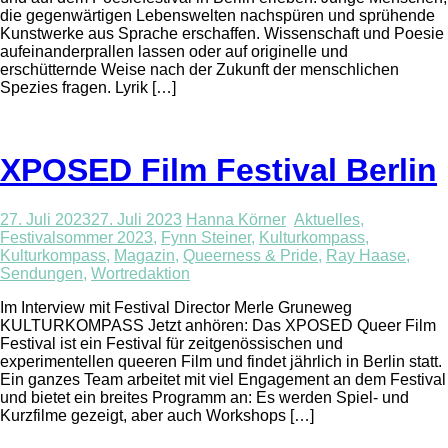
die gegenwärtigen Lebenswelten nachspüren und sprühende
Kunstwerke aus Sprache erschaffen. Wissenschaft und Poesie
aufeinanderprallen lassen oder auf originelle und
erschütternde Weise nach der Zukunft der menschlichen
Spezies fragen. Lyrik […]
XPOSED Film Festival Berlin
27. Juli 2023
27. Juli 2023
Hanna Körner
Aktuelles
,
Festivalsommer 2023
,
Fynn Steiner
,
Kulturkompass
,
Kulturkompass
,
Magazin
,
Queerness & Pride
,
Ray Haase
,
Sendungen
,
Wortredaktion
Im Interview mit Festival Director Merle Gruneweg
KULTURKOMPASS Jetzt anhören: Das XPOSED Queer Film
Festival ist ein Festival für zeitgenössischen und
experimentellen queeren Film und findet jährlich in Berlin statt.
Ein ganzes Team arbeitet mit viel Engagement an dem Festival
und bietet ein breites Programm an: Es werden Spiel- und
Kurzfilme gezeigt, aber auch Workshops […]