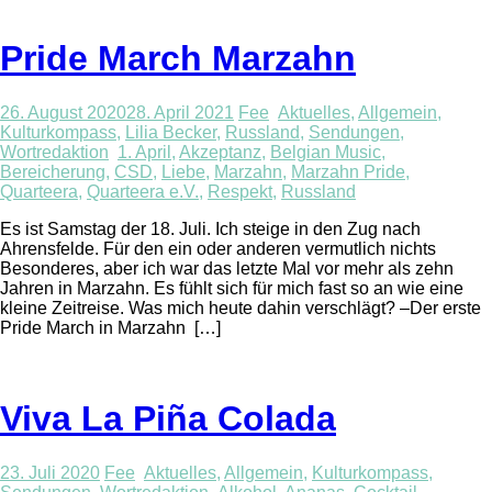
Pride March Marzahn
26. August 2020
28. April 2021
Fee
Aktuelles
,
Allgemein
,
Kulturkompass
,
Lilia Becker
,
Russland
,
Sendungen
,
Wortredaktion
1. April
,
Akzeptanz
,
Belgian Music
,
Bereicherung
,
CSD
,
Liebe
,
Marzahn
,
Marzahn Pride
,
Quarteera
,
Quarteera e.V.
,
Respekt
,
Russland
Es ist Samstag der 18. Juli. Ich steige in den Zug nach
Ahrensfelde. Für den ein oder anderen vermutlich nichts
Besonderes, aber ich war das letzte Mal vor mehr als zehn
Jahren in Marzahn. Es fühlt sich für mich fast so an wie eine
kleine Zeitreise. Was mich heute dahin verschlägt? –Der erste
Pride March in Marzahn […]
Viva La Piña Colada
23. Juli 2020
Fee
Aktuelles
,
Allgemein
,
Kulturkompass
,