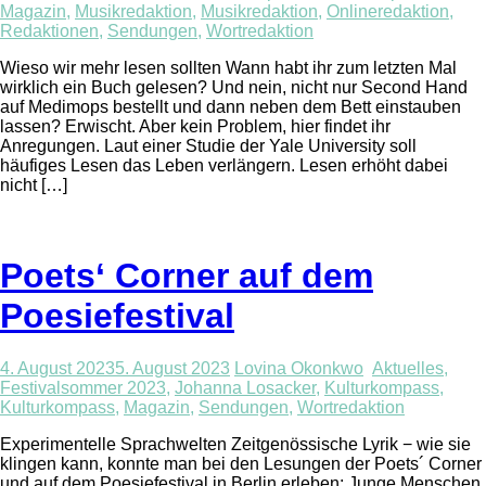
Magazin
,
Musikredaktion
,
Musikredaktion
,
Onlineredaktion
,
Redaktionen
,
Sendungen
,
Wortredaktion
Wieso wir mehr lesen sollten Wann habt ihr zum letzten Mal
wirklich ein Buch gelesen? Und nein, nicht nur Second Hand
auf Medimops bestellt und dann neben dem Bett einstauben
lassen? Erwischt. Aber kein Problem, hier findet ihr
Anregungen. Laut einer Studie der Yale University soll
häufiges Lesen das Leben verlängern. Lesen erhöht dabei
nicht […]
Poets‘ Corner auf dem
Poesiefestival
4. August 2023
5. August 2023
Lovina Okonkwo
Aktuelles
,
Festivalsommer 2023
,
Johanna Losacker
,
Kulturkompass
,
Kulturkompass
,
Magazin
,
Sendungen
,
Wortredaktion
Experimentelle Sprachwelten Zeitgenössische Lyrik − wie sie
klingen kann, konnte man bei den Lesungen der Poets´ Corner
und auf dem Poesiefestival in Berlin erleben: Junge Menschen,