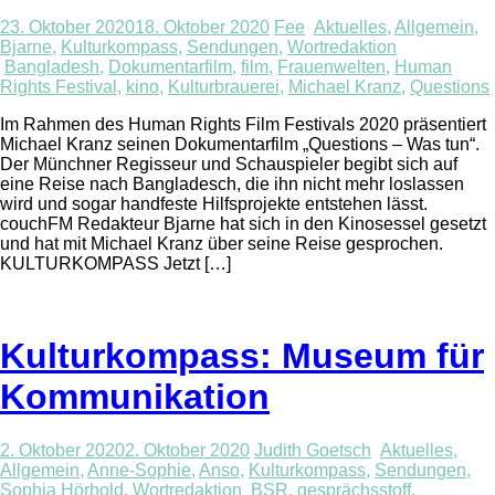
23. Oktober 2020
18. Oktober 2020
Fee
Aktuelles
,
Allgemein
,
Bjarne
,
Kulturkompass
,
Sendungen
,
Wortredaktion
Bangladesh
,
Dokumentarfilm
,
film
,
Frauenwelten
,
Human
Rights Festival
,
kino
,
Kulturbrauerei
,
Michael Kranz
,
Questions
Im Rahmen des Human Rights Film Festivals 2020 präsentiert
Michael Kranz seinen Dokumentarfilm „Questions – Was tun“.
Der Münchner Regisseur und Schauspieler begibt sich auf
eine Reise nach Bangladesch, die ihn nicht mehr loslassen
wird und sogar handfeste Hilfsprojekte entstehen lässt.
couchFM Redakteur Bjarne hat sich in den Kinosessel gesetzt
und hat mit Michael Kranz über seine Reise gesprochen.
KULTURKOMPASS Jetzt […]
Kulturkompass: Museum für
Kommunikation
2. Oktober 2020
2. Oktober 2020
Judith Goetsch
Aktuelles
,
Allgemein
,
Anne-Sophie
,
Anso
,
Kulturkompass
,
Sendungen
,
Sophia Hörhold
,
Wortredaktion
BSR
,
gesprächsstoff
,