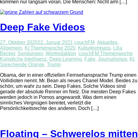
kommen nur langsam voran. Die Menschen: Nicht arm […]
Deep Fake Videos
27. Oktober 2020
22. Januar 2021
couchFM
Aktuelles
,
Allgemein
,
KI Themenwoche 2020
,
Kulturkompass
,
Lilia
Becker
,
Sendungen
,
Wortredaktion
couchFM Themenwoche
Künstliche Intelligenz
,
Deep Learning
,
Fake
,
Journalismus
,
KI
,
Sprechende Orange
,
Trump
Obama, der in einer offiziellen Fernsehansprache Trump einen
Vollidioten nennt. Mr. Bean als neues Chanel Model. Beides zu
schön, um wahr zu sein. Deep Fakes. Solche Videos sind
gerade der absolute Renner im Netz. Die meisten Deep Fakes
werden jedoch in Pornos angewandt. Was dem einen
sinnliches Vergnügen bereitet, verletzt die
Persönlichkeitsrechte des anderen. Doch […]
Floating – Schwerelos mitten