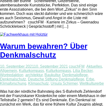
Abseits der Bühne Scheinwerfer, Glitzersteine,
atemberaubende Kunststücke, Perfektion. Das sind einige
erste Assoziationen, die bei dem Wort „Zirkus“ in den Sinn
kommen. Doch was steckt dahinter und wie schmerzlich wäre
es auch Sexismus, Gewalt und Angst in die Liste mit
aufzunehmen? couchFM · Karriere im Zirkus – Gwenadou
Schröckleloeck | Gesprächsstoff | mit […]
Warum bewahren? Über
Denkmalschutz
10. September 2021
10. September 2021
couchFM
Aktuelles
,
Allgemein
,
Kulturkompass
,
Kulturkompass
,
Lilia Becker
,
Wortredaktion
architektur
,
Baukultur
,
Denkmalpflege
,
Denkmalschutz
,
Deutsche Stiftung Denkmalpflege
,
Erbe
,
Klimaforschung
,
Klimaschutz
,
Ursula Schirmer
,
Weltkulturerbe
Was hat der nördliche Bahnsteig des S-Bahnhofs Zehlendorf
mit der Franziskaner Klosterkirche oder einem Mietshaus in der
Tellstraße 2 gemein? Es sind Denkmale. Ein Denkmal ist
zunächst ein Werk, das für eine frühere Kultur Zeugnis ablegt.