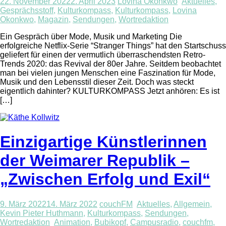
22. November 2022
2. April 2023
Lovina Okonkwo
Aktuelles
,
Gesprächsstoff
,
Kulturkompass
,
Kulturkompass
,
Lovina
Okonkwo
,
Magazin
,
Sendungen
,
Wortredaktion
Ein Gespräch über Mode, Musik und Marketing Die
erfolgreiche Netflix-Serie “Stranger Things” hat den Startschuss
geliefert für einen der vermutlich überraschendsten Retro-
Trends 2020: das Revival der 80er Jahre. Seitdem beobachtet
man bei vielen jungen Menschen eine Faszination für Mode,
Musik und den Lebensstil dieser Zeit. Doch was steckt
eigentlich dahinter? KULTURKOMPASS Jetzt anhören: Es ist
[…]
Einzigartige Künstlerinnen
der Weimarer Republik –
„Zwischen Erfolg und Exil“
9. März 2022
14. März 2022
couchFM
Aktuelles
,
Allgemein
,
Kevin Pieter Huthmann
,
Kulturkompass
,
Sendungen
,
Wortredaktion
Animation
,
Bubikopf
,
Campusradio
,
couchfm
,