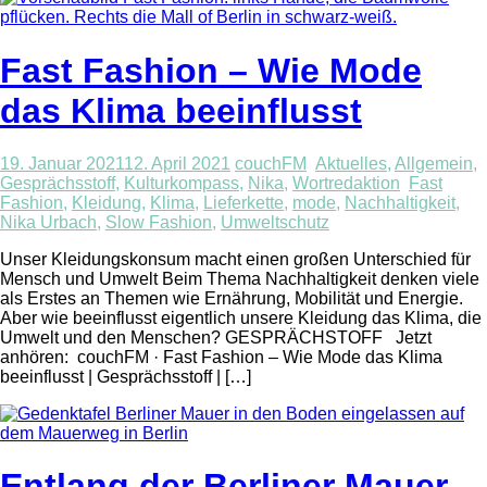
Fast Fashion – Wie Mode
das Klima beeinflusst
19. Januar 2021
12. April 2021
couchFM
Aktuelles
,
Allgemein
,
Gesprächsstoff
,
Kulturkompass
,
Nika
,
Wortredaktion
Fast
Fashion
,
Kleidung
,
Klima
,
Lieferkette
,
mode
,
Nachhaltigkeit
,
Nika Urbach
,
Slow Fashion
,
Umweltschutz
Unser Kleidungskonsum macht einen großen Unterschied für
Mensch und Umwelt Beim Thema Nachhaltigkeit denken viele
als Erstes an Themen wie Ernährung, Mobilität und Energie.
Aber wie beeinflusst eigentlich unsere Kleidung das Klima, die
Umwelt und den Menschen? GESPRÄCHSTOFF Jetzt
anhören: couchFM · Fast Fashion – Wie Mode das Klima
beeinflusst | Gesprächsstoff | […]
Entlang der Berliner Mauer