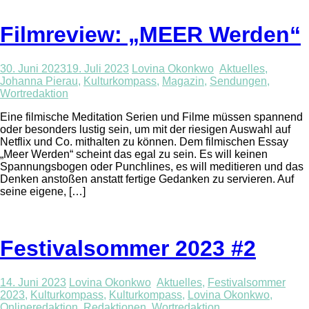
Filmreview: „MEER Werden“
30. Juni 2023
19. Juli 2023
Lovina Okonkwo
Aktuelles
,
Johanna Pierau
,
Kulturkompass
,
Magazin
,
Sendungen
,
Wortredaktion
Eine filmische Meditation Serien und Filme müssen spannend
oder besonders lustig sein, um mit der riesigen Auswahl auf
Netflix und Co. mithalten zu können. Dem filmischen Essay
„Meer Werden“ scheint das egal zu sein. Es will keinen
Spannungsbogen oder Punchlines, es will meditieren und das
Denken anstoßen anstatt fertige Gedanken zu servieren. Auf
seine eigene, […]
Festivalsommer 2023 #2
14. Juni 2023
Lovina Okonkwo
Aktuelles
,
Festivalsommer
2023
,
Kulturkompass
,
Kulturkompass
,
Lovina Okonkwo
,
Onlineredaktion
,
Redaktionen
,
Wortredaktion