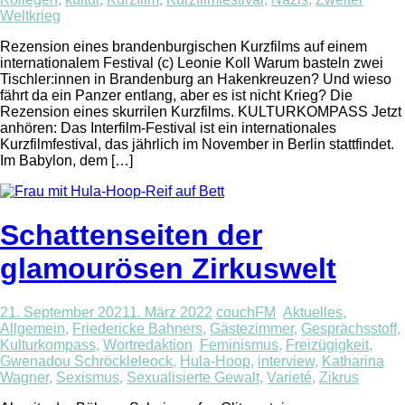
Weltkrieg
Rezension eines brandenburgischen Kurzfilms auf einem
internationalem Festival (c) Leonie Koll Warum basteln zwei
Tischler:innen in Brandenburg an Hakenkreuzen? Und wieso
fährt da ein Panzer entlang, aber es ist nicht Krieg? Die
Rezension eines skurrilen Kurzfilms. KULTURKOMPASS Jetzt
anhören: Das Interfilm-Festival ist ein internationales
Kurzfilmfestival, das jährlich im November in Berlin stattfindet.
Im Babylon, dem […]
Schattenseiten der
glamourösen Zirkuswelt
21. September 2021
1. März 2022
couchFM
Aktuelles
,
Allgemein
,
Friedericke Bahners
,
Gästezimmer
,
Gesprächsstoff
,
Kulturkompass
,
Wortredaktion
Feminismus
,
Freizügigkeit
,
Gwenadou Schröckleleock
,
Hula-Hoop
,
interview
,
Katharina
Wagner
,
Sexismus
,
Sexualisierte Gewalt
,
Varieté
,
Zikrus