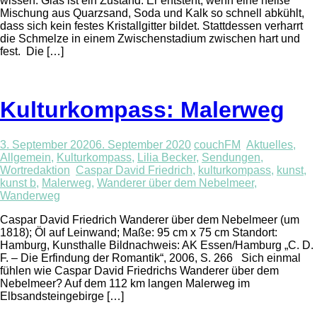
wissen: Glas ist ein Zustand. Er entsteht, wenn eine heiße
Mischung aus Quarzsand, Soda und Kalk so schnell abkühlt,
dass sich kein festes Kristallgitter bildet. Stattdessen verharrt
die Schmelze in einem Zwischenstadium zwischen hart und
fest. Die […]
Kulturkompass: Malerweg
3. September 2020
6. September 2020
couchFM
Aktuelles
,
Allgemein
,
Kulturkompass
,
Lilia Becker
,
Sendungen
,
Wortredaktion
Caspar David Friedrich
,
kulturkompass
,
kunst
,
kunst b
,
Malerweg
,
Wanderer über dem Nebelmeer
,
Wanderweg
Caspar David Friedrich Wanderer über dem Nebelmeer (um
1818); Öl auf Leinwand; Maße: 95 cm x 75 cm Standort:
Hamburg, Kunsthalle Bildnachweis: AK Essen/Hamburg „C. D.
F. – Die Erfindung der Romantik“, 2006, S. 266 Sich einmal
fühlen wie Caspar David Friedrichs Wanderer über dem
Nebelmeer? Auf dem 112 km langen Malerweg im
Elbsandsteingebirge […]