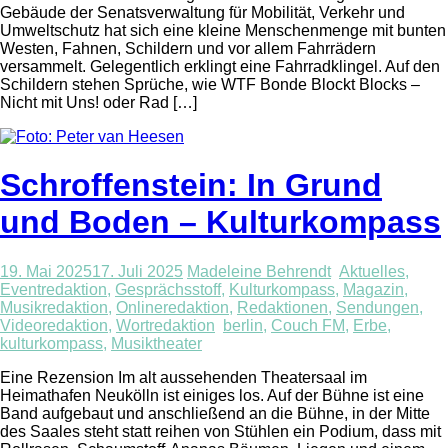
Gebäude der Senatsverwaltung für Mobilität, Verkehr und
Umweltschutz hat sich eine kleine Menschenmenge mit bunten
Westen, Fahnen, Schildern und vor allem Fahrrädern
versammelt. Gelegentlich erklingt eine Fahrradklingel. Auf den
Schildern stehen Sprüche, wie WTF Bonde Blockt Blocks –
Nicht mit Uns! oder Rad […]
Schroffenstein: In Grund
und Boden – Kulturkompass
19. Mai 2025
17. Juli 2025
Madeleine Behrendt
Aktuelles
,
Eventredaktion
,
Gesprächsstoff
,
Kulturkompass
,
Magazin
,
Musikredaktion
,
Onlineredaktion
,
Redaktionen
,
Sendungen
,
Videoredaktion
,
Wortredaktion
berlin
,
Couch FM
,
Erbe
,
kulturkompass
,
Musiktheater
Eine Rezension Im alt aussehenden Theatersaal im
Heimathafen Neukölln ist einiges los. Auf der Bühne ist eine
Band aufgebaut und anschließend an die Bühne, in der Mitte
des Saales steht statt reihen von Stühlen ein Podium, dass mit