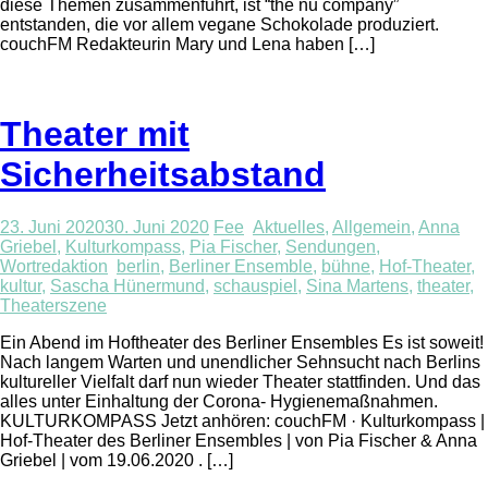
diese Themen zusammenführt, ist “the nu company”
entstanden, die vor allem vegane Schokolade produziert.
couchFM Redakteurin Mary und Lena haben […]
Theater mit
Sicherheitsabstand
23. Juni 2020
30. Juni 2020
Fee
Aktuelles
,
Allgemein
,
Anna
Griebel
,
Kulturkompass
,
Pia Fischer
,
Sendungen
,
Wortredaktion
berlin
,
Berliner Ensemble
,
bühne
,
Hof-Theater
,
kultur
,
Sascha Hünermund
,
schauspiel
,
Sina Martens
,
theater
,
Theaterszene
Ein Abend im Hoftheater des Berliner Ensembles Es ist soweit!
Nach langem Warten und unendlicher Sehnsucht nach Berlins
kultureller Vielfalt darf nun wieder Theater stattfinden. Und das
alles unter Einhaltung der Corona- Hygienemaßnahmen.
KULTURKOMPASS Jetzt anhören: couchFM · Kulturkompass |
Hof-Theater des Berliner Ensembles | von Pia Fischer & Anna
Griebel | vom 19.06.2020 . […]