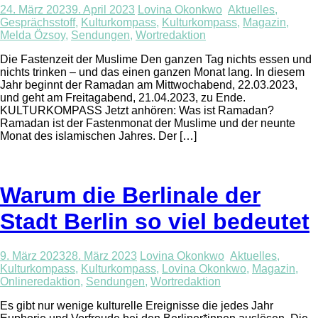
24. März 2023
9. April 2023
Lovina Okonkwo
Aktuelles
,
Gesprächsstoff
,
Kulturkompass
,
Kulturkompass
,
Magazin
,
Melda Özsoy
,
Sendungen
,
Wortredaktion
Die Fastenzeit der Muslime Den ganzen Tag nichts essen und
nichts trinken – und das einen ganzen Monat lang. In diesem
Jahr beginnt der Ramadan am Mittwochabend, 22.03.2023,
und geht am Freitagabend, 21.04.2023, zu Ende.
KULTURKOMPASS Jetzt anhören: Was ist Ramadan?
Ramadan ist der Fastenmonat der Muslime und der neunte
Monat des islamischen Jahres. Der […]
Warum die Berlinale der
Stadt Berlin so viel bedeutet
9. März 2023
28. März 2023
Lovina Okonkwo
Aktuelles
,
Kulturkompass
,
Kulturkompass
,
Lovina Okonkwo
,
Magazin
,
Onlineredaktion
,
Sendungen
,
Wortredaktion
Es gibt nur wenige kulturelle Ereignisse die jedes Jahr