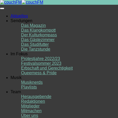
Skip
to
content
Aktuelles
Sendungen
Das Magazin
Das Klangkompott
Der Kulturkompass
Das Gästezimmer
Das Studifutter
Die Tanzstunde
Im Fokus
Protestjahre 2022/23
Festivalsommer 2023
Erbschaft und Gerechtigkeit
Queerness & Pride
Musik
Musiknerds
Playlists
Team
Herausgebende
Redaktionen
Mitglieder
Mitmachen
Über uns