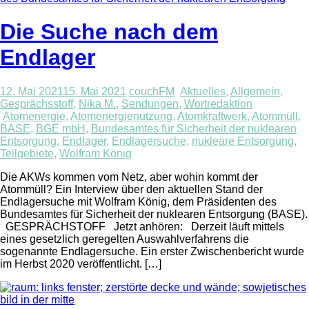
Die Suche nach dem
Endlager
12. Mai 2021
15. Mai 2021
couchFM
Aktuelles
,
Allgemein
,
Gesprächsstoff
,
Nika M.
,
Sendungen
,
Wortredaktion
Atomenergie
,
Atomenergienutzung
,
Atomkraftwerk
,
Atommüll
,
BASE
,
BGE mbH
,
Bundesamtes für Sicherheit der nuklearen
Entsorgung
,
Endlager
,
Endlagersuche
,
nukleare Entsorgung
,
Teilgebiete
,
Wolfram König
Die AKWs kommen vom Netz, aber wohin kommt der
Atommüll? Ein Interview über den aktuellen Stand der
Endlagersuche mit Wolfram König, dem Präsidenten des
Bundesamtes für Sicherheit der nuklearen Entsorgung (BASE).
GESPRÄCHSTOFF Jetzt anhören: Derzeit läuft mittels
eines gesetzlich geregelten Auswahlverfahrens die
sogenannte Endlagersuche. Ein erster Zwischenbericht wurde
im Herbst 2020 veröffentlicht. […]