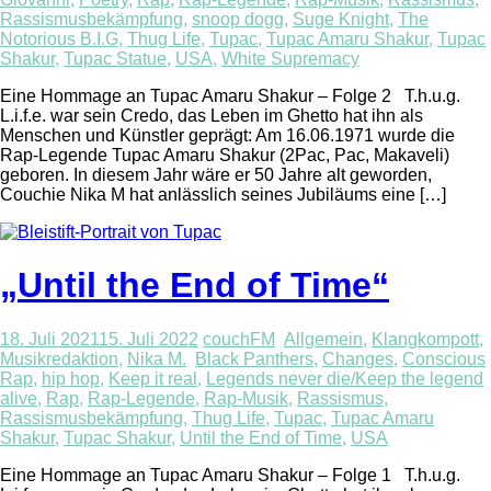
Rassismusbekämpfung
,
snoop dogg
,
Suge Knight
,
The
Notorious B.I.G
,
Thug Life
,
Tupac
,
Tupac Amaru Shakur
,
Tupac
Shakur
,
Tupac Statue
,
USA
,
White Supremacy
Eine Hommage an Tupac Amaru Shakur – Folge 2 T.h.u.g.
L.i.f.e. war sein Credo, das Leben im Ghetto hat ihn als
Menschen und Künstler geprägt: Am 16.06.1971 wurde die
Rap-Legende Tupac Amaru Shakur (2Pac, Pac, Makaveli)
geboren. In diesem Jahr wäre er 50 Jahre alt geworden,
Couchie Nika M hat anlässlich seines Jubiläums eine […]
„Until the End of Time“
18. Juli 2021
15. Juli 2022
couchFM
Allgemein
,
Klangkompott
,
Musikredaktion
,
Nika M.
Black Panthers
,
Changes
,
Conscious
Rap
,
hip hop
,
Keep it real
,
Legends never die/Keep the legend
alive
,
Rap
,
Rap-Legende
,
Rap-Musik
,
Rassismus
,
Rassismusbekämpfung
,
Thug Life
,
Tupac
,
Tupac Amaru
Shakur
,
Tupac Shakur
,
Until the End of Time
,
USA
Eine Hommage an Tupac Amaru Shakur – Folge 1 T.h.u.g.