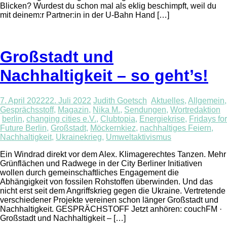
Blicken? Wurdest du schon mal als eklig beschimpft, weil du
mit deinem:r Partner:in in der U-Bahn Hand […]
Großstadt und
Nachhaltigkeit – so geht’s!
7. April 2022
22. Juli 2022
Judith Goetsch
Aktuelles
,
Allgemein
,
Gesprächsstoff
,
Magazin
,
Nika M.
,
Sendungen
,
Wortredaktion
berlin
,
changing cities e.V.
,
Clubtopia
,
Energiekrise
,
Fridays for
Future Berlin
,
Großstadt
,
Möckernkiez
,
nachhaltiges Feiern
,
Nachhaltigkeit
,
Ukrainekrieg
,
Umweltaktivismus
Ein Windrad direkt vor dem Alex. Klimagerechtes Tanzen. Mehr
Grünflächen und Radwege in der City Berliner Initiativen
wollen durch gemeinschaftliches Engagement die
Abhängigkeit von fossilen Rohstoffen überwinden. Und das
nicht erst seit dem Angriffskrieg gegen die Ukraine. Vertretende
verschiedener Projekte vereinen schon länger Großstadt und
Nachhaltigkeit. GESPRÄCHSTOFF Jetzt anhören: couchFM ·
Großstadt und Nachhaltigkeit – […]