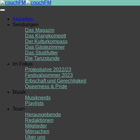
Skip
to
content
Aktuelles
Sendungen
Das Magazin
Das Klangkompott
Der Kulturkompass
Das Gästezimmer
Das Studifutter
Die Tanzstunde
Im Fokus
Protestjahre 2022/23
Festivalsommer 2023
Erbschaft und Gerechtigkeit
Queerness & Pride
Musik
Musiknerds
Playlists
Team
Herausgebende
Redaktionen
Mitglieder
Mitmachen
Über uns