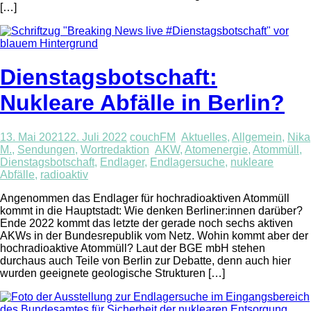
[…]
Dienstagsbotschaft:
Nukleare Abfälle in Berlin?
13. Mai 2021
22. Juli 2022
couchFM
Aktuelles
,
Allgemein
,
Nika
M.
,
Sendungen
,
Wortredaktion
AKW
,
Atomenergie
,
Atommüll
,
Dienstagsbotschaft
,
Endlager
,
Endlagersuche
,
nukleare
Abfälle
,
radioaktiv
Angenommen das Endlager für hochradioaktiven Atommüll
kommt in die Hauptstadt: Wie denken Berliner:innen darüber?
Ende 2022 kommt das letzte der gerade noch sechs aktiven
AKWs in der Bundesrepublik vom Netz. Wohin kommt aber der
hochradioaktive Atommüll? Laut der BGE mbH stehen
durchaus auch Teile von Berlin zur Debatte, denn auch hier
wurden geeignete geologische Strukturen […]