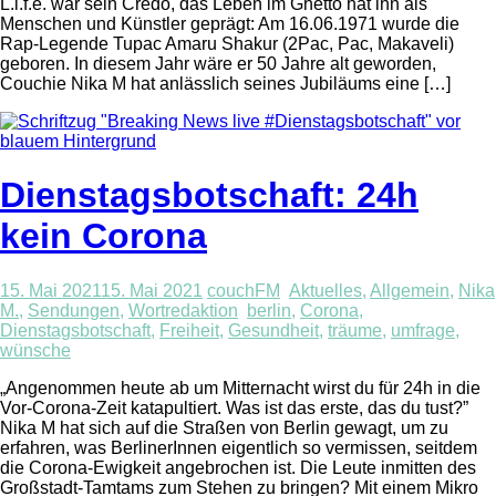
L.i.f.e. war sein Credo, das Leben im Ghetto hat ihn als
Menschen und Künstler geprägt: Am 16.06.1971 wurde die
Rap-Legende Tupac Amaru Shakur (2Pac, Pac, Makaveli)
geboren. In diesem Jahr wäre er 50 Jahre alt geworden,
Couchie Nika M hat anlässlich seines Jubiläums eine […]
Dienstagsbotschaft: 24h
kein Corona
15. Mai 2021
15. Mai 2021
couchFM
Aktuelles
,
Allgemein
,
Nika
M.
,
Sendungen
,
Wortredaktion
berlin
,
Corona
,
Dienstagsbotschaft
,
Freiheit
,
Gesundheit
,
träume
,
umfrage
,
wünsche
„Angenommen heute ab um Mitternacht wirst du für 24h in die
Vor-Corona-Zeit katapultiert. Was ist das erste, das du tust?”
Nika M hat sich auf die Straßen von Berlin gewagt, um zu
erfahren, was BerlinerInnen eigentlich so vermissen, seitdem
die Corona-Ewigkeit angebrochen ist. Die Leute inmitten des
Großstadt-Tamtams zum Stehen zu bringen? Mit einem Mikro