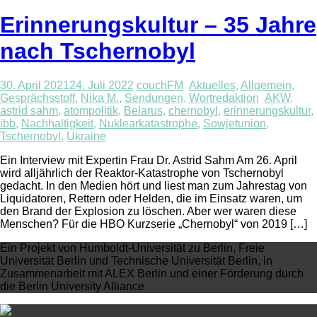
Erinnerungskultur – 35 Jahre
nach Tschernobyl
30. April 2021
24. Juli 2022
couchFM
Aktuelles
,
Allgemein
,
Gesprächsstoff
,
Nika M.
,
Sendungen
,
Wortredaktion
AKW
,
astrid sahm
,
atompolitik
,
Belarus
,
chernobyl
,
erinnerungskultur
,
ibb
,
Nachhaltigkeit
,
Nuklearkatastrophe
,
Sowjetunion
,
Tschernobyl
,
Ukraine
Ein Interview mit Expertin Frau Dr. Astrid Sahm Am 26. April
wird alljährlich der Reaktor-Katastrophe von Tschernobyl
gedacht. In den Medien hört und liest man zum Jahrestag von
Liquidatoren, Rettern oder Helden, die im Einsatz waren, um
den Brand der Explosion zu löschen. Aber wer waren diese
Menschen? Für die HBO Kurzserie „Chernobyl“ von 2019 […]
Ein Projekt von Humboldt-Universität zu Berlin, Freie
Universität Berlin und Technische Universität Berlin, in
Zusammenarbeit mit ALEX Berlin und einer Förderung durch
die Berlin University Alliance