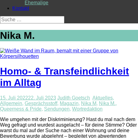
Ehemalige
Kontakt
Suche
nach:
Nika M.
Homo- & Transfeindlichkeit
im Alltag
15. Juli 2022
22. Juli 2023
Judith Goetsch
Aktuelles
,
Allgemein
,
Gesprächsstoff
,
Magazin
,
Nika M
,
Nika M.
,
Queerness & Pride
,
Sendungen
,
Wortredaktion
Wie umgehen mit der Diskriminierung? Hast du mal nach dem
Weg gefragt und wurdest ausgelacht – für deine Stimme? Oder
warst du mal auf der Suche nach einer Wohnung und deine
Bewerbung wurde abgelehnt – begleitet von abwertenden