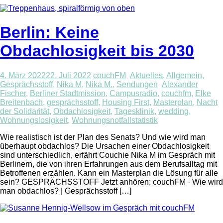
Berlin: Keine
Obdachlosigkeit bis 2030
4. März 2022
22. Juli 2022
couchFM
Aktuelles
,
Allgemein
,
Gesprächsstoff
,
Nika M
,
Nika M.
,
Sendungen
Alexander
Fischer
,
Berliner Stadtmission
,
Campusradio
,
couchfm
,
Elke
Breitenbach
,
gesprächsstoff
,
Housing First
,
Masterplan
,
Nacht
der Solidarität
,
Obdachlosigkeit
,
Tagesklinik
,
wedding
,
Wohnungslosigkeit
,
Wohnungsnotfallstatistik
Wie realistisch ist der Plan des Senats? Und wie wird man
überhaupt obdachlos? Die Ursachen einer Obdachlosigkeit
sind unterschiedlich, erfährt Couchie Nika M im Gespräch mit
Berlinern, die von ihren Erfahrungen aus dem Berufsalltag mit
Betroffenen erzählen. Kann ein Masterplan die Lösung für alle
sein? GESPRÄCHSSTOFF Jetzt anhören: couchFM · Wie wird
man obdachlos? | Gesprächsstoff […]