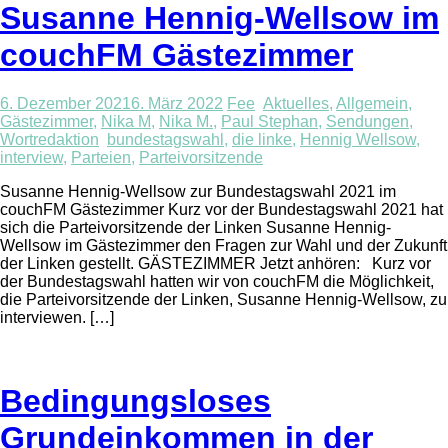
Susanne Hennig-Wellsow im
couchFM Gästezimmer
6. Dezember 2021
6. März 2022
Fee
Aktuelles
,
Allgemein
,
Gästezimmer
,
Nika M
,
Nika M.
,
Paul Stephan
,
Sendungen
,
Wortredaktion
bundestagswahl
,
die linke
,
Hennig Wellsow
,
interview
,
Parteien
,
Parteivorsitzende
Susanne Hennig-Wellsow zur Bundestagswahl 2021 im
couchFM Gästezimmer Kurz vor der Bundestagswahl 2021 hat
sich die Parteivorsitzende der Linken Susanne Hennig-
Wellsow im Gästezimmer den Fragen zur Wahl und der Zukunft
der Linken gestellt. GÄSTEZIMMER Jetzt anhören: Kurz vor
der Bundestagswahl hatten wir von couchFM die Möglichkeit,
die Parteivorsitzende der Linken, Susanne Hennig-Wellsow, zu
interviewen. […]
Bedingungsloses
Grundeinkommen in der