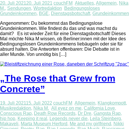
20. Juli 2021
20. Juli 2021
couchFM
Aktuelles
,
Allgemein
,
Nika
M.
,
Sendungen
,
Wortredaktion
Bedingungsloses
Grundeinkommen
,
BGE
,
Dienstagsbotschaft
,
Grundeinkommen
Angenommen: Du bekommst das Bedingungslose
Grundeinkommen. Wie findest du das und was machst du
damit? Es ist wieder Zeit für eine Dienstagsbotschaft! Dieses
Mal möchte Nika M wissen, ob Berliner:innen mit der Idee des
Bedingungslosen Grundeinkommens liebäugeln oder sie für
absurd halten. Die Antworten offenbaren: Die Debatte ist in
aller Munde. Von unnötig bis […]
„The Rose that Grew from
Concrete”
19. Juli 2021
15. Juli 2022
couchFM
Allgemein
,
Klangkompott
,
Musikredaktion
,
Nika M.
All eyez on me
,
California Love
,
Conscious Rap
,
Death Row Records
,
Dr Dre
,
Gangsta Rap
,
hip hop
,
Keeping it real
,
Legends never die
,
Leila Steinberg
,
Makaveli
,
Marta Museum Herford
,
Me and my girlfriend
,
Nikki
Giovanni
,
Poetry
,
Rap
,
Rap-Legende
,
Rap-Musik
,
Rassismus
,