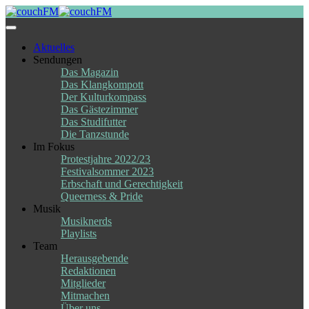
Skip
to
content
Aktuelles
Sendungen
Das Magazin
Das Klangkompott
Der Kulturkompass
Das Gästezimmer
Das Studifutter
Die Tanzstunde
Im Fokus
Protestjahre 2022/23
Festivalsommer 2023
Erbschaft und Gerechtigkeit
Queerness & Pride
Musik
Musiknerds
Playlists
Team
Herausgebende
Redaktionen
Mitglieder
Mitmachen
Über uns