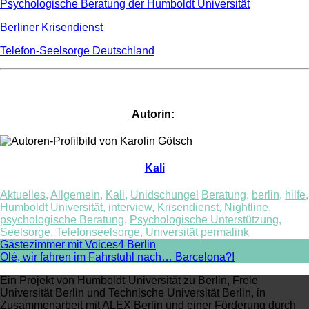
Psychologische Beratung der Humboldt Universität
Berliner Krisendienst
Telefon-Seelsorge Deutschland
Autorin:
Kali
Aktuelles
,
Allgemein
,
Kali
,
Unidschungel
Beratung
,
berlin
,
hilfe
,
Humboldt Universität
,
interview
,
Krisendienst
,
Nightline
,
psychologische Beratung
,
Psychologische Unterstützung
,
Seelsorge
,
Telefonseelsorge
,
Universität
permalink
Post
Gästezimmer mit Voices4 Berlin
Olé, wir fahren im Fahrstuhl nach… Barcelona?!
navigation
Ein Projekt von Humboldt-Universität zu Berlin, Freie
Universität Berlin und Technische Universität Berlin, in
Zusammenarbeit mit ALEX Berlin und einer Förderung durch