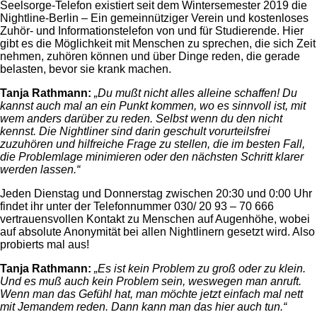
Seelsorge-Telefon existiert seit dem Wintersemester 2019 die
Nightline-Berlin – Ein gemeinnütziger Verein und kostenloses
Zuhör- und Informationstelefon von und für Studierende. Hier
gibt es die Möglichkeit mit Menschen zu sprechen, die sich Zeit
nehmen, zuhören können und über Dinge reden, die gerade
belasten, bevor sie krank machen.
Tanja Rathmann:
„Du mußt nicht alles alleine schaffen! Du
kannst auch mal an ein Punkt kommen, wo es sinnvoll ist, mit
wem anders darüber zu reden. Selbst wenn du den nicht
kennst. Die Nightliner sind darin geschult vorurteilsfrei
zuzuhören und hilfreiche Frage zu stellen, die im besten Fall,
die Problemlage minimieren oder den nächsten Schritt klarer
werden lassen.“
Jeden Dienstag und Donnerstag zwischen 20:30 und 0:00 Uhr
findet ihr unter der Telefonnummer 030/ 20 93 – 70 666
vertrauensvollen Kontakt zu Menschen auf Augenhöhe, wobei
auf absolute Anonymität bei allen Nightlinern gesetzt wird. Also
probierts mal aus!
Tanja Rathmann:
„Es ist kein Problem zu groß oder zu klein.
Und es muß auch kein Problem sein, weswegen man anruft.
Wenn man das Gefühl hat, man möchte jetzt einfach mal nett
mit Jemandem reden. Dann kann man das hier auch tun.“