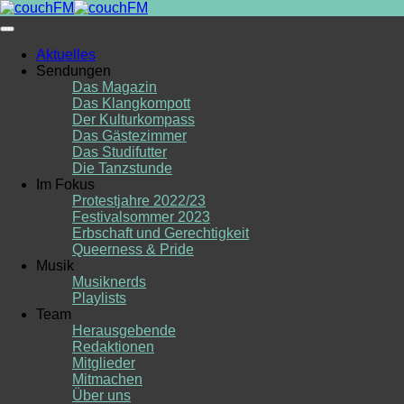
Skip
to
content
Aktuelles
Sendungen
Das Magazin
Das Klangkompott
Der Kulturkompass
Das Gästezimmer
Das Studifutter
Die Tanzstunde
Im Fokus
Protestjahre 2022/23
Festivalsommer 2023
Erbschaft und Gerechtigkeit
Queerness & Pride
Musik
Musiknerds
Playlists
Team
Herausgebende
Redaktionen
Mitglieder
Mitmachen
Über uns