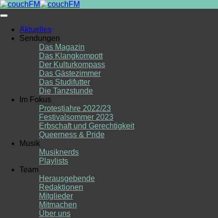
Skip
to
content
Aktuelles
Sendungen
Das Magazin
Das Klangkompott
Der Kulturkompass
Das Gästezimmer
Das Studifutter
Die Tanzstunde
Im Fokus
Protestjahre 2022/23
Festivalsommer 2023
Erbschaft und Gerechtigkeit
Queerness & Pride
Musik
Musiknerds
Playlists
Team
Herausgebende
Redaktionen
Mitglieder
Mitmachen
Über uns