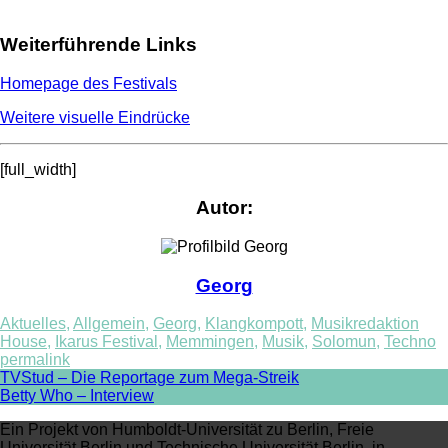
Weiterführende Links
Homepage des Festivals
Weitere visuelle Eindrücke
[full_width]
Autor:
Georg
Aktuelles
,
Allgemein
,
Georg
,
Klangkompott
,
Musikredaktion
House
,
Ikarus Festival
,
Memmingen
,
Musik
,
Solomun
,
Techno
permalink
Post
TVStud – Die Reportage zum Mega-Streik
Betty Who – Interview
navigation
Ein Projekt von Humboldt-Universität zu Berlin, Freie
Universität Berlin und Technische Universität Berlin, in