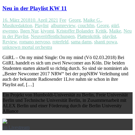
Neu in der Playlist KW 11
16. März 2018
10. April 2021
Fee
Georg
,
Maike G.
,
Musikredaktion
,
Playlist
albumreview
,
couchfm
,
Georg
,
giirl
,
gwenno
,
Ilgen Nur
,
kiyomi
,
Kristoffer Bolander
,
Kritik
,
Maike
,
Neu
in der Playlist
,
Neuveröffentlichungen
,
Plattenkritik
,
playlist
,
Review
,
romano nervoso
,
roterfeld
,
sama dams
,
shanti powa
,
unknown mortal orchestra
GiiRL – On my mind Single: On my mind (Vö 02.03.2018) Bei
GiiRL handelt es sich um zwei Newcomer aus Köln. Die beiden
Studenten starten aktuell so richtig durch. So sind sie nominiert als
„Bester Newcomer 2017 NRW“ bei der popNRW Verleihung und
auch der bekannte Radiosender 1Live nahm sie schon in ihre
Playlist auf, […]
Ein Projekt von Humboldt-Universität zu Berlin, Freie Universität
Berlin und Technische Universität Berlin, in Zusammenarbeit mit
ALEX Berlin und einer Förderung durch die Berlin University
Alliance
im Livestream