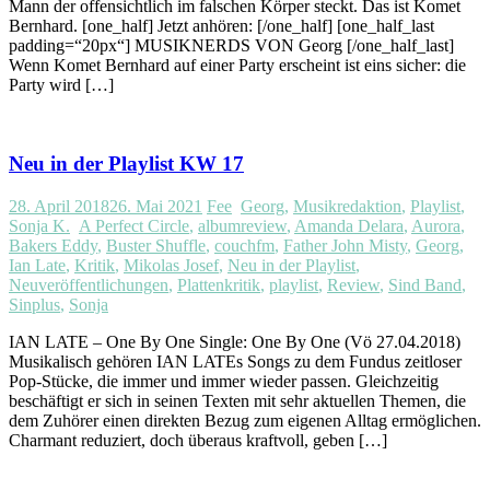
Mann der offensichtlich im falschen Körper steckt. Das ist Komet
Bernhard. [one_half] Jetzt anhören: [/one_half] [one_half_last
padding=“20px“] MUSIKNERDS VON Georg [/one_half_last]
Wenn Komet Bernhard auf einer Party erscheint ist eins sicher: die
Party wird […]
Neu in der Playlist KW 17
28. April 2018
26. Mai 2021
Fee
Georg
,
Musikredaktion
,
Playlist
,
Sonja K.
A Perfect Circle
,
albumreview
,
Amanda Delara
,
Aurora
,
Bakers Eddy
,
Buster Shuffle
,
couchfm
,
Father John Misty
,
Georg
,
Ian Late
,
Kritik
,
Mikolas Josef
,
Neu in der Playlist
,
Neuveröffentlichungen
,
Plattenkritik
,
playlist
,
Review
,
Sind Band
,
Sinplus
,
Sonja
IAN LATE – One By One Single: One By One (Vö 27.04.2018)
Musikalisch gehören IAN LATEs Songs zu dem Fundus zeitloser
Pop-Stücke, die immer und immer wieder passen. Gleichzeitig
beschäftigt er sich in seinen Texten mit sehr aktuellen Themen, die
dem Zuhörer einen direkten Bezug zum eigenen Alltag ermöglichen.
Charmant reduziert, doch überaus kraftvoll, geben […]