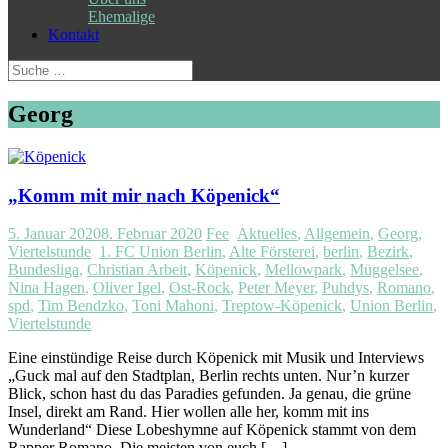
Ehemalige
Kontakt
Suche
nach:
Georg
„Komm mit mir nach Köpenick“
5. Januar 2020
8. Februar 2020
Fee
Aktuelles
,
Allgemein
,
Georg
,
Viertelstunde
1. FC Union Berlin
,
Alte Försterei
,
berlin
,
Bezirk
,
Bundesliga
,
Christian Arbeit
,
Köpenick
,
Mellowpark
,
Müggelsee
,
Nina Hagen
,
Oliver Igel
,
Ost-Rock
,
Peter Meyer
,
Puhdys
,
Romano
,
spd
,
Tim Bendzko
,
Toni Mahoni
,
Treptow-Köpenick
,
Union Berlin
,
Viertelstunde
Eine einstündige Reise durch Köpenick mit Musik und Interviews
„Guck mal auf den Stadtplan, Berlin rechts unten. Nur’n kurzer
Blick, schon hast du das Paradies gefunden. Ja genau, die grüne
Insel, direkt am Rand. Hier wollen alle her, komm mit ins
Wunderland“ Diese Lobeshymne auf Köpenick stammt von dem
Rapper Romano. Die meisten von euch […]