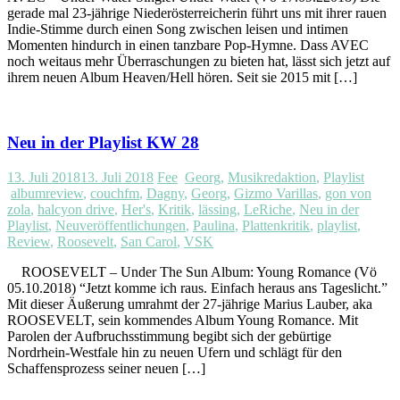
gerade mal 23-jährige Niederösterreicherin führt uns mit ihrer rauen
Indie-Stimme durch einen Song zwischen leisen und intimen
Momenten hindurch in einen tanzbare Pop-Hymne. Dass AVEC
noch weitaus mehr Überraschungen zu bieten hat, lässt sich jetzt auf
ihrem neuen Album Heaven/Hell hören. Seit sie 2015 mit […]
Neu in der Playlist KW 28
13. Juli 2018
13. Juli 2018
Fee
Georg
,
Musikredaktion
,
Playlist
albumreview
,
couchfm
,
Dagny
,
Georg
,
Gizmo Varillas
,
gon von
zola
,
halcyon drive
,
Her's
,
Kritik
,
lässing
,
LeRiche
,
Neu in der
Playlist
,
Neuveröffentlichungen
,
Paulina
,
Plattenkritik
,
playlist
,
Review
,
Roosevelt
,
San Carol
,
VSK
ROOSEVELT – Under The Sun Album: Young Romance (Vö
05.10.2018) “Jetzt komme ich raus. Einfach heraus ans Tageslicht.”
Mit dieser Äußerung umrahmt der 27-jährige Marius Lauber, aka
ROOSEVELT, sein kommendes Album Young Romance. Mit
Parolen der Aufbruchsstimmung begibt sich der gebürtige
Nordrhein-Westfale hin zu neuen Ufern und schlägt für den
Schaffensprozess seiner neuen […]