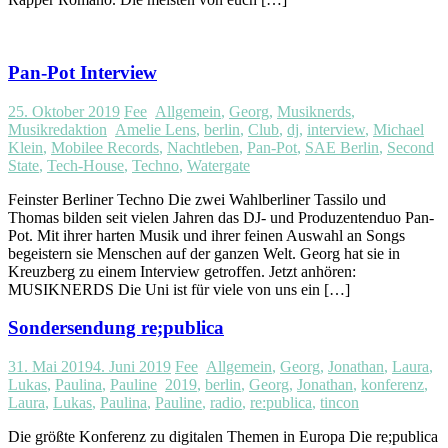
Pan-Pot Interview
25. Oktober 2019
Fee
Allgemein
,
Georg
,
Musiknerds
,
Musikredaktion
Amelie Lens
,
berlin
,
Club
,
dj
,
interview
,
Michael
Klein
,
Mobilee Records
,
Nachtleben
,
Pan-Pot
,
SAE Berlin
,
Second
State
,
Tech-House
,
Techno
,
Watergate
Feinster Berliner Techno Die zwei Wahlberliner Tassilo und
Thomas bilden seit vielen Jahren das DJ- und Produzentenduo Pan-
Pot. Mit ihrer harten Musik und ihrer feinen Auswahl an Songs
begeistern sie Menschen auf der ganzen Welt. Georg hat sie in
Kreuzberg zu einem Interview getroffen. Jetzt anhören:
MUSIKNERDS Die Uni ist für viele von uns ein […]
Sondersendung re;publica
31. Mai 2019
4. Juni 2019
Fee
Allgemein
,
Georg
,
Jonathan
,
Laura
,
Lukas
,
Paulina
,
Pauline
2019
,
berlin
,
Georg
,
Jonathan
,
konferenz
,
Laura
,
Lukas
,
Paulina
,
Pauline
,
radio
,
re:publica
,
tincon
Die größte Konferenz zu digitalen Themen in Europa Die re;publica