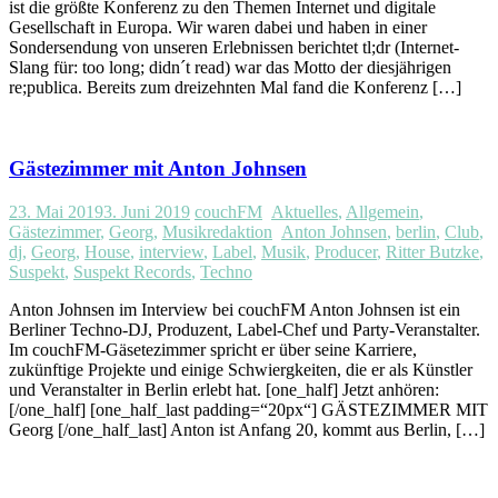
ist die größte Konferenz zu den Themen Internet und digitale
Gesellschaft in Europa. Wir waren dabei und haben in einer
Sondersendung von unseren Erlebnissen berichtet tl;dr (Internet-
Slang für: too long; didn´t read) war das Motto der diesjährigen
re;publica. Bereits zum dreizehnten Mal fand die Konferenz […]
Gästezimmer mit Anton Johnsen
23. Mai 2019
3. Juni 2019
couchFM
Aktuelles
,
Allgemein
,
Gästezimmer
,
Georg
,
Musikredaktion
Anton Johnsen
,
berlin
,
Club
,
dj
,
Georg
,
House
,
interview
,
Label
,
Musik
,
Producer
,
Ritter Butzke
,
Suspekt
,
Suspekt Records
,
Techno
Anton Johnsen im Interview bei couchFM Anton Johnsen ist ein
Berliner Techno-DJ, Produzent, Label-Chef und Party-Veranstalter.
Im couchFM-Gäsetezimmer spricht er über seine Karriere,
zukünftige Projekte und einige Schwiergkeiten, die er als Künstler
und Veranstalter in Berlin erlebt hat. [one_half] Jetzt anhören:
[/one_half] [one_half_last padding=“20px“] GÄSTEZIMMER MIT
Georg [/one_half_last] Anton ist Anfang 20, kommt aus Berlin, […]