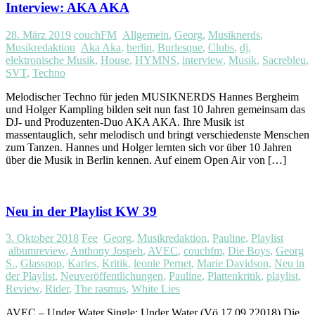
Interview: AKA AKA
28. März 2019
couchFM
Allgemein
,
Georg
,
Musiknerds
,
Musikredaktion
Aka Aka
,
berlin
,
Burlesque
,
Clubs
,
dj
,
elektronische Musik
,
House
,
HYMNS
,
interview
,
Musik
,
Sacrebleu
,
SVT
,
Techno
Melodischer Techno für jeden MUSIKNERDS Hannes Bergheim
und Holger Kampling bilden seit nun fast 10 Jahren gemeinsam das
DJ- und Produzenten-Duo AKA AKA. Ihre Musik ist
massentauglich, sehr melodisch und bringt verschiedenste Menschen
zum Tanzen. Hannes und Holger lernten sich vor über 10 Jahren
über die Musik in Berlin kennen. Auf einem Open Air von […]
Neu in der Playlist KW 39
3. Oktober 2018
Fee
Georg
,
Musikredaktion
,
Pauline
,
Playlist
albumreview
,
Anthony Jospeh
,
AVEC
,
couchfm
,
Die Boys
,
Georg
S.
,
Glasspop
,
Karies
,
Kritik
,
leonie Pernet
,
Marie Davidson
,
Neu in
der Playlist
,
Neuveröffentlichungen
,
Pauline
,
Plattenkritik
,
playlist
,
Review
,
Rider
,
The rasmus
,
White Lies
AVEC – Under Water Single: Under Water (Vö 17.09.22018) Die