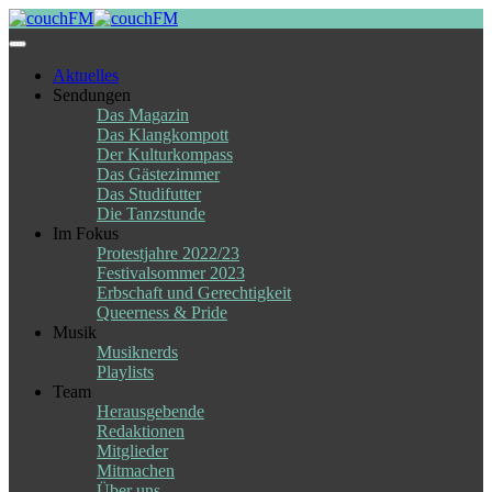
Skip
to
content
Aktuelles
Sendungen
Das Magazin
Das Klangkompott
Der Kulturkompass
Das Gästezimmer
Das Studifutter
Die Tanzstunde
Im Fokus
Protestjahre 2022/23
Festivalsommer 2023
Erbschaft und Gerechtigkeit
Queerness & Pride
Musik
Musiknerds
Playlists
Team
Herausgebende
Redaktionen
Mitglieder
Mitmachen
Über uns