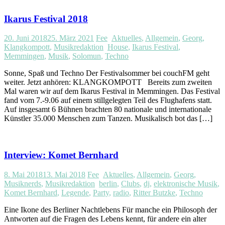
Ikarus Festival 2018
20. Juni 2018
25. März 2021
Fee
Aktuelles
,
Allgemein
,
Georg
,
Klangkompott
,
Musikredaktion
House
,
Ikarus Festival
,
Memmingen
,
Musik
,
Solomun
,
Techno
Sonne, Spaß und Techno Der Festivalsommer bei couchFM geht
weiter. Jetzt anhören: KLANGKOMPOTT Bereits zum zweiten
Mal waren wir auf dem Ikarus Festival in Memmingen. Das Festival
fand vom 7.-9.06 auf einem stillgelegten Teil des Flughafens statt.
Auf insgesamt 6 Bühnen brachten 80 nationale und internationale
Künstler 35.000 Menschen zum Tanzen. Musikalisch bot das […]
Interview: Komet Bernhard
8. Mai 2018
13. Mai 2018
Fee
Aktuelles
,
Allgemein
,
Georg
,
Musiknerds
,
Musikredaktion
berlin
,
Clubs
,
dj
,
elektronische Musik
,
Komet Bernhard
,
Legende
,
Party
,
radio
,
Ritter Butzke
,
Techno
Eine Ikone des Berliner Nachtlebens Für manche ein Philosoph der
Antworten auf die Fragen des Lebens kennt, für andere ein alter