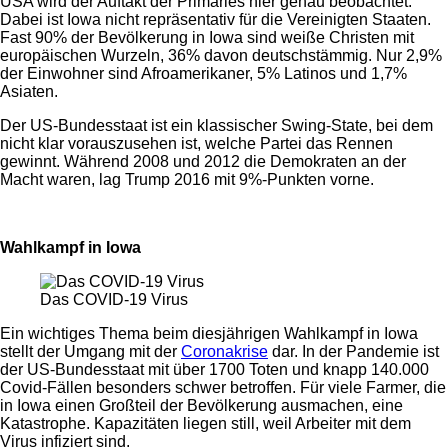
USA wird der Auftakt der Primaries hier genau beobachtet.
Dabei ist Iowa nicht repräsentativ für die Vereinigten Staaten.
Fast 90% der Bevölkerung in Iowa sind weiße Christen mit
europäischen Wurzeln, 36% davon deutschstämmig. Nur 2,9%
der Einwohner sind Afroamerikaner, 5% Latinos und 1,7%
Asiaten.
Der US-Bundesstaat ist ein klassischer Swing-State, bei dem
nicht klar vorauszusehen ist, welche Partei das Rennen
gewinnt. Während 2008 und 2012 die Demokraten an der
Macht waren, lag Trump 2016 mit 9%-Punkten vorne.
Wahlkampf in Iowa
Das COVID-19 Virus
Ein wichtiges Thema beim diesjährigen Wahlkampf in Iowa
stellt der Umgang mit der
Coronakrise
dar. In der Pandemie ist
der US-Bundesstaat mit über 1700 Toten und knapp 140.000
Covid-Fällen besonders schwer betroffen.
Für viele Farmer, die
in Iowa einen Großteil der Bevölkerung ausmachen, eine
Katastrophe. Kapazitäten liegen still, weil Arbeiter mit dem
Virus infiziert sind.