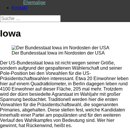
Ehemalige
Kontakt
Suche
nach:
Iowa
Der Bundesstaat Iowa im Nordosten der USA
Der US-Bundesstaat Iowa ist nicht wegen seiner Größe,
sondern aufgrund der gespaltenen Wählerschaft und seiner
Pole-Position bei den Vorwahlen für die US-
Präsidentschaftswahlen interessant.
Etwa 20 Einwohner leben
hier auf einem Quadratkilometer, in Berlin dagegen leben rund
4100 Einwohner auf dieser Fläche, 205 mal mehr.
Trotzdem
wird der dünn besiedelte Agrarstaat im Wahljahr mit großer
Spannung beobachtet.
Traditionell werden hier die ersten
Vorwahlen für die Präsidentschaftswahl, die sogenannten
Primaries, abgehalten. Diese
stellen fest, welche Kandidaten
innerhalb einer Partei am populärsten und
für den weiteren
Verlauf des Wahlkampfes von Bedeutung sind. Wer hier
gewinnt, hat Rückenwind, heißt es.