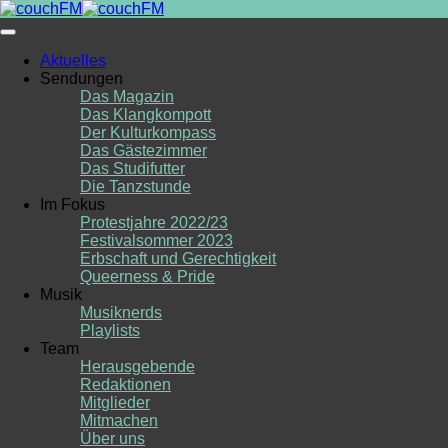
Skip
to
content
Aktuelles
Sendungen
Das Magazin
Das Klangkompott
Der Kulturkompass
Das Gästezimmer
Das Studifutter
Die Tanzstunde
Im Fokus
Protestjahre 2022/23
Festivalsommer 2023
Erbschaft und Gerechtigkeit
Queerness & Pride
Musik
Musiknerds
Playlists
Team
Herausgebende
Redaktionen
Mitglieder
Mitmachen
Über uns