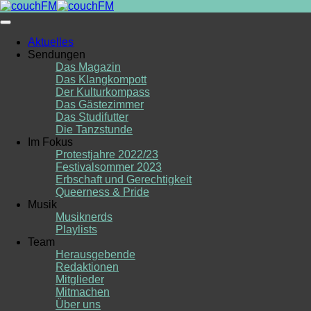
Skip
to
content
Aktuelles
Sendungen
Das Magazin
Das Klangkompott
Der Kulturkompass
Das Gästezimmer
Das Studifutter
Die Tanzstunde
Im Fokus
Protestjahre 2022/23
Festivalsommer 2023
Erbschaft und Gerechtigkeit
Queerness & Pride
Musik
Musiknerds
Playlists
Team
Herausgebende
Redaktionen
Mitglieder
Mitmachen
Über uns