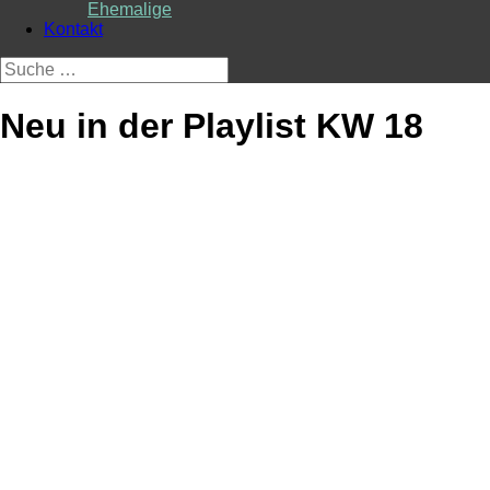
Ehemalige
Kontakt
Suche
nach:
Neu in der Playlist KW 18