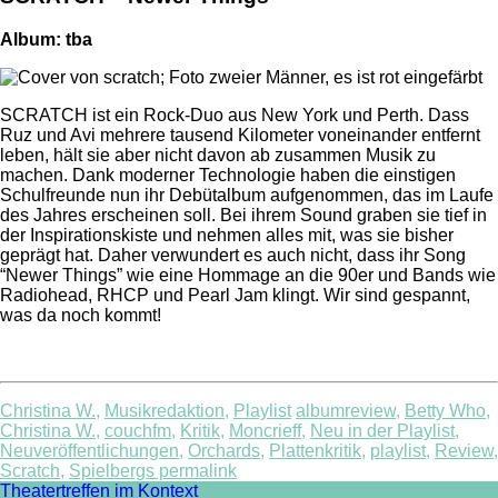
Album: tba
SCRATCH ist ein Rock-Duo aus New York und Perth. Dass
Ruz und Avi mehrere tausend Kilometer voneinander entfernt
leben, hält sie aber nicht davon ab zusammen Musik zu
machen. Dank moderner Technologie haben die einstigen
Schulfreunde nun ihr Debütalbum aufgenommen, das im Laufe
des Jahres erscheinen soll. Bei ihrem Sound graben sie tief in
der Inspirationskiste und nehmen alles mit, was sie bisher
geprägt hat. Daher verwundert es auch nicht, dass ihr Song
“Newer Things” wie eine Hommage an die 90er und Bands wie
Radiohead, RHCP und Pearl Jam klingt. Wir sind gespannt,
was da noch kommt!
Christina W.
,
Musikredaktion
,
Playlist
albumreview
,
Betty Who
,
Christina W.
,
couchfm
,
Kritik
,
Moncrieff
,
Neu in der Playlist
,
Neuveröffentlichungen
,
Orchards
,
Plattenkritik
,
playlist
,
Review
,
Scratch
,
Spielbergs
permalink
Theatertreffen im Kontext