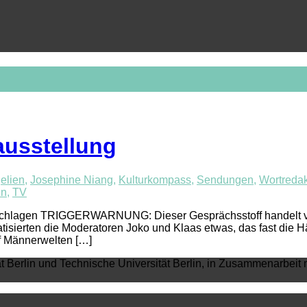
ausstellung
elien
,
Josephine Niang
,
Kulturkompass
,
Sendungen
,
Wortredak
nn
,
TV
schlagen TRIGGERWARNUNG: Dieser Gesprächsstoff handelt von 
erten die Moderatoren Joko und Klaas etwas, das fast die Hälft
 Männerwelten […]
ät Berlin und Technische Universität Berlin, in Zusammenarbeit 