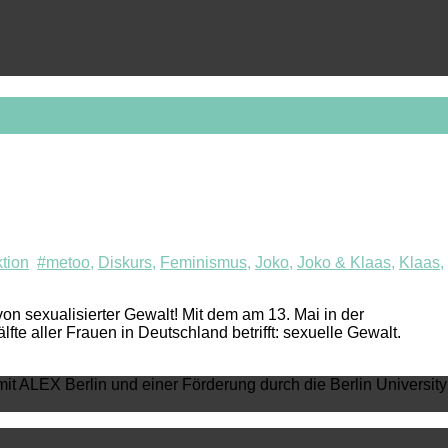
tion
#metoo
,
Diskurs
,
Feminismus
,
Joko
,
Joko & Klaas
,
Klaas
,
sexualisierter Gewalt! Mit dem am 13. Mai in der
e aller Frauen in Deutschland betrifft: sexuelle Gewalt.
mit ALEX Berlin und einer Förderung durch die Berlin University