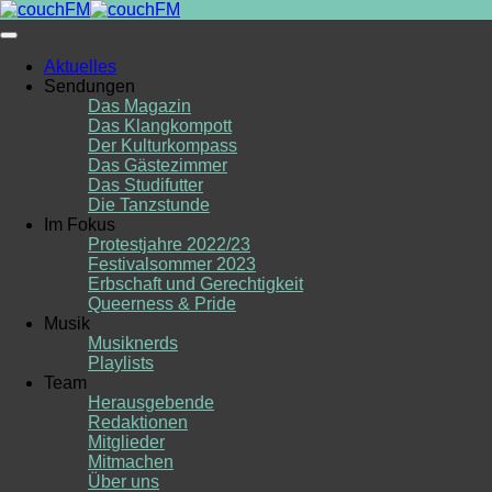
Skip
to
content
Aktuelles
Sendungen
Das Magazin
Das Klangkompott
Der Kulturkompass
Das Gästezimmer
Das Studifutter
Die Tanzstunde
Im Fokus
Protestjahre 2022/23
Festivalsommer 2023
Erbschaft und Gerechtigkeit
Queerness & Pride
Musik
Musiknerds
Playlists
Team
Herausgebende
Redaktionen
Mitglieder
Mitmachen
Über uns