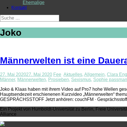
Ehemalige
Kontakt
Suche
nach:
Joko
Männerwelten ist eine Dauer
27. Mai 2020
27. Mai 2020
Fee
Aktuelles
,
Allgemein
,
Clara Eng
Männer
,
Männerwelten
,
Prosieben
,
Sexismus
,
Sophie passma
Joko & Klaas haben mit ihrem Video auf Pro7 hohe Wellen ge
Hauptsendezeit erschienenen Kurzvideo „Männerwelten“ thematisi
GESPRÄCHSSTOFF Jetzt anhören: couchFM · Gesprächsstoff
Ein Projekt von Humboldt-Universität zu Berlin, Freie Universit
Alliance