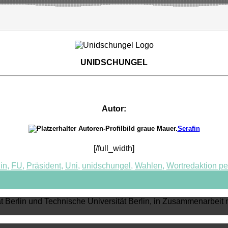
UNIDSCHUNGEL
Autor:
Serafin
[/full_width]
lin
,
FU
,
Präsident
,
Uni
,
unidschungel
,
Wahlen
,
Wortredaktion
pe
ät Berlin und Technische Universität Berlin, in Zusammenarbeit 