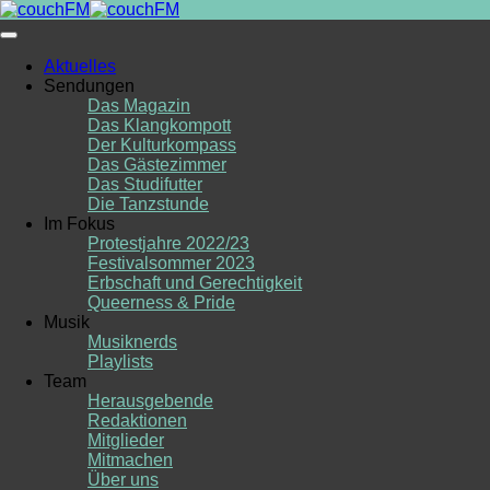
Skip
to
content
Aktuelles
Sendungen
Das Magazin
Das Klangkompott
Der Kulturkompass
Das Gästezimmer
Das Studifutter
Die Tanzstunde
Im Fokus
Protestjahre 2022/23
Festivalsommer 2023
Erbschaft und Gerechtigkeit
Queerness & Pride
Musik
Musiknerds
Playlists
Team
Herausgebende
Redaktionen
Mitglieder
Mitmachen
Über uns