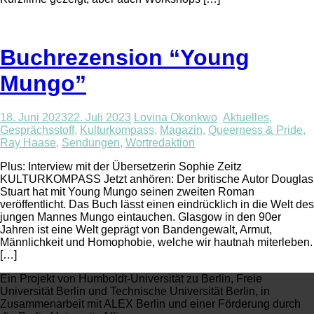
Buchrezension “Young
Mungo”
18. Juni 2023
22. Juli 2023
Lovina Okonkwo
Aktuelles
,
Gesprächsstoff
,
Kulturkompass
,
Magazin
,
Queerness & Pride
,
Ray Haase
,
Sendungen
,
Wortredaktion
Plus: Interview mit der Übersetzerin Sophie Zeitz
KULTURKOMPASS Jetzt anhören: Der britische Autor Douglas
Stuart hat mit Young Mungo seinen zweiten Roman
veröffentlicht. Das Buch lässt einen eindrücklich in die Welt des
jungen Mannes Mungo eintauchen. Glasgow in den 90er
Jahren ist eine Welt geprägt von Bandengewalt, Armut,
Männlichkeit und Homophobie, welche wir hautnah miterleben.
[…]
Ein Projekt von Humboldt-Universität zu Berlin, Freie
Universität Berlin und Technische Universität Berlin, in
Zusammenarbeit mit ALEX Berlin und einer Förderung durch