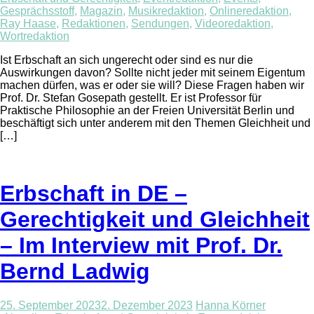
Gesprächsstoff
,
Magazin
,
Musikredaktion
,
Onlineredaktion
,
Ray Haase
,
Redaktionen
,
Sendungen
,
Videoredaktion
,
Wortredaktion
Ist Erbschaft an sich ungerecht oder sind es nur die
Auswirkungen davon? Sollte nicht jeder mit seinem Eigentum
machen dürfen, was er oder sie will? Diese Fragen haben wir
Prof. Dr. Stefan Gosepath gestellt. Er ist Professor für
Praktische Philosophie an der Freien Universität Berlin und
beschäftigt sich unter anderem mit den Themen Gleichheit und
[…]
Erbschaft in DE –
Gerechtigkeit und Gleichheit
– Im Interview mit Prof. Dr.
Bernd Ladwig
25. September 2023
2. Dezember 2023
Hanna Körner