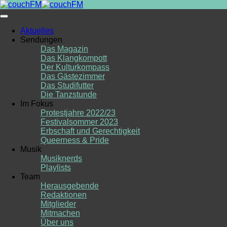
Skip
to
content
Aktuelles
Sendungen
Das Magazin
Das Klangkompott
Der Kulturkompass
Das Gästezimmer
Das Studifutter
Die Tanzstunde
Im Fokus
Protestjahre 2022/23
Festivalsommer 2023
Erbschaft und Gerechtigkeit
Queerness & Pride
Musik
Musiknerds
Playlists
Team
Herausgebende
Redaktionen
Mitglieder
Mitmachen
Über uns