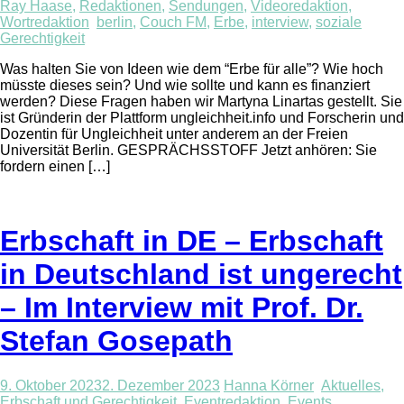
Ray Haase
,
Redaktionen
,
Sendungen
,
Videoredaktion
,
Wortredaktion
berlin
,
Couch FM
,
Erbe
,
interview
,
soziale
Gerechtigkeit
Was halten Sie von Ideen wie dem “Erbe für alle”? Wie hoch
müsste dieses sein? Und wie sollte und kann es finanziert
werden? Diese Fragen haben wir Martyna Linartas gestellt. Sie
ist Gründerin der Plattform ungleichheit.info und Forscherin und
Dozentin für Ungleichheit unter anderem an der Freien
Universität Berlin. GESPRÄCHSSTOFF Jetzt anhören: Sie
fordern einen […]
Erbschaft in DE – Erbschaft
in Deutschland ist ungerecht
– Im Interview mit Prof. Dr.
Stefan Gosepath
9. Oktober 2023
2. Dezember 2023
Hanna Körner
Aktuelles
,
Erbschaft und Gerechtigkeit
,
Eventredaktion
,
Events
,