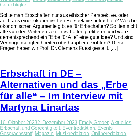
Gerechtigkeit
Sollte man Erbschaften nur aus ethischer Perspektive, oder
auch aus einer ökonomischen Perspektive betrachten? Welche
ökonomischen Argumente gibt es für Erbschaften? Sollten nicht
alle von den Vorteilen von Erbschaften profitieren und wäre
dementsprechend ein “Erbe für Alle” eine gute Idee? Und sind
Vermögensungleichheiten überhaupt ein Problem? Diese
Fragen haben wir Prof. Dr. Clemens Fuest gestellt. […]
Erbschaft in DE –
Alternativen und das „Erbe
für alle“ – Im Interview mit
Martyna Linartas
16. Oktober 2023
2. Dezember 2023
Emely Grooer
Aktuelles
,
Erbschaft und Gerechtigkeit
,
Eventredaktion
,
Events
,
Gesprächsstoff
,
Magazin
,
Musikredaktion
,
Onlineredaktion
,