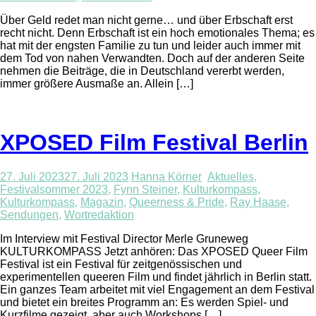
Über Geld redet man nicht gerne… und über Erbschaft erst
recht nicht. Denn Erbschaft ist ein hoch emotionales Thema; es
hat mit der engsten Familie zu tun und leider auch immer mit
dem Tod von nahen Verwandten. Doch auf der anderen Seite
nehmen die Beiträge, die in Deutschland vererbt werden,
immer größere Ausmaße an. Allein […]
XPOSED Film Festival Berlin
27. Juli 2023
27. Juli 2023
Hanna Körner
Aktuelles
,
Festivalsommer 2023
,
Fynn Steiner
,
Kulturkompass
,
Kulturkompass
,
Magazin
,
Queerness & Pride
,
Ray Haase
,
Sendungen
,
Wortredaktion
Im Interview mit Festival Director Merle Gruneweg
KULTURKOMPASS Jetzt anhören: Das XPOSED Queer Film
Festival ist ein Festival für zeitgenössischen und
experimentellen queeren Film und findet jährlich in Berlin statt.
Ein ganzes Team arbeitet mit viel Engagement an dem Festival
und bietet ein breites Programm an: Es werden Spiel- und
Kurzfilme gezeigt, aber auch Workshops […]