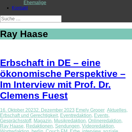
Ehemalige
Kontakt
Suche
nach:
Ray Haase
Erbschaft in DE – eine
ökonomische Perspektive –
Im Interview mit Prof. Dr.
Clemens Fuest
16. Oktober 2023
2. Dezember 2023
Emely Grooer
Aktuelles
,
Erbschaft und Gerechtigkeit
,
Eventredaktion
,
Events
,
Gesprächsstoff
,
Magazin
,
Musikredaktion
,
Onlineredaktion
,
Ray Haase
,
Redaktionen
,
Sendungen
,
Videoredaktion
,
Wortredaktion
berlin
,
Couch FM
,
Erbe
,
interview
,
soziale