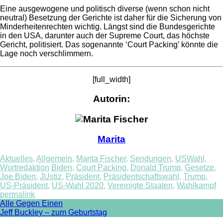
Eine ausgewogene und politisch diverse (wenn schon nicht
neutral) Besetzung der Gerichte ist daher für die Sicherung von
Minderheitenrechten wichtig. Längst sind die Bundesgerichte
in den USA, darunter auch der Supreme Court, das höchste
Gericht, politisiert. Das sogenannte ‘Court Packing’ könnte die
Lage noch verschlimmern.
[full_width]
Autorin:
Marita
Aktuelles
,
Allgemein
,
Marita Fischer
,
Sendungen
,
USWahl
,
Wortredaktion
Biden
,
Court Packing
,
Donald Trump
,
Gesetze
,
Joe Biden
,
JUstiz
,
Präsident
,
Präsidentschaftswahl
,
Trump
,
US-Präsident
,
US-Wahl 2020
,
Vereinigte Staaten
,
Wahlkampf
permalink
Post
Alle Gegen Einen
Jeff Buckley – zum Geburtstag