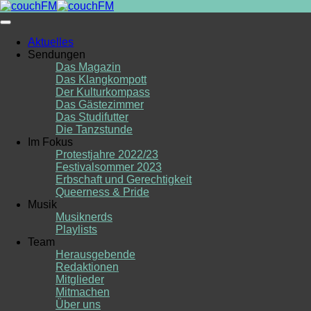
Skip
to
content
Aktuelles
Sendungen
Das Magazin
Das Klangkompott
Der Kulturkompass
Das Gästezimmer
Das Studifutter
Die Tanzstunde
Im Fokus
Protestjahre 2022/23
Festivalsommer 2023
Erbschaft und Gerechtigkeit
Queerness & Pride
Musik
Musiknerds
Playlists
Team
Herausgebende
Redaktionen
Mitglieder
Mitmachen
Über uns