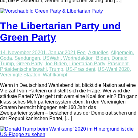
du, die Präsident:in, ziehen am gleichen Strang und […]
The Libertarian Party und
Green Party
14. November 2020
1. Januar 2021
Fee
Aktuelles
,
Allgemein
,
Goda
,
Sendungen
,
USWahl
,
Wortredaktion
Biden
,
Donald
Trump
,
Green Party
,
Joe Biden
,
Libertarian Party
,
Präsident
,
Präsidentschaftswahl
,
Trump
,
US-Präsident
,
US-Wahl 2020
,
Vereinigte Staaten
,
Wahlkampf
Wenn in Deutschland Wahlabend ist, blickt die Nation auf eine
Vielzahl von Parteien und stellt sich die Frage: Wer wird die
stärkste Partei? Wer geht mit wem eine Koalition ein? Ein ganz
klassisches Mehrparteiensystem eben. In den Vereinigten
Staaten herrscht hingegen seit 160 Jahr das
Zweiparteiensystem – bestehend aus der Demokratischen und
der Republikanischen Partei, […]