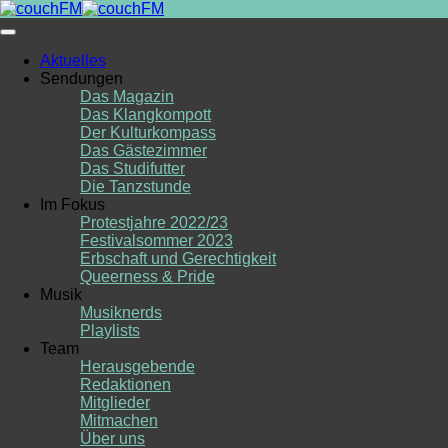
Skip
to
content
Aktuelles
Sendungen
Das Magazin
Das Klangkompott
Der Kulturkompass
Das Gästezimmer
Das Studifutter
Die Tanzstunde
Im Fokus
Protestjahre 2022/23
Festivalsommer 2023
Erbschaft und Gerechtigkeit
Queerness & Pride
Musik
Musiknerds
Playlists
Team
Herausgebende
Redaktionen
Mitglieder
Mitmachen
Über uns