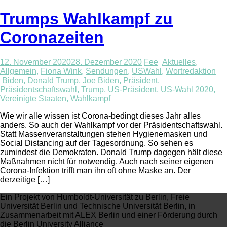
Trumps Wahlkampf zu
Coronazeiten
12. November 2020
28. Dezember 2020
Fee
Aktuelles
,
Allgemein
,
Fiona Wink
,
Sendungen
,
USWahl
,
Wortredaktion
Biden
,
Donald Trump
,
Joe Biden
,
Präsident
,
Präsidentschaftswahl
,
Trump
,
US-Präsident
,
US-Wahl 2020
,
Vereinigte Staaten
,
Wahlkampf
Wie wir alle wissen ist Corona-bedingt dieses Jahr alles
anders. So auch der Wahlkampf vor der Präsidentschaftswahl.
Statt Massenveranstaltungen stehen Hygienemasken und
Social Distancing auf der Tagesordnung. So sehen es
zumindest die Demokraten. Donald Trump dagegen hält diese
Maßnahmen nicht für notwendig. Auch nach seiner eigenen
Corona-Infektion trifft man ihn oft ohne Maske an. Der
derzeitige […]
Ein Projekt von Humboldt-Universität zu Berlin, Freie
Universität Berlin und Technische Universität Berlin, in
Zusammenarbeit mit ALEX Berlin und einer Förderung durch
die Berlin University Alliance