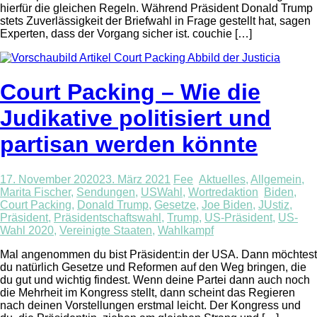
hierfür die gleichen Regeln. Während Präsident Donald Trump
stets Zuverlässigkeit der Briefwahl in Frage gestellt hat, sagen
Experten, dass der Vorgang sicher ist. couchie […]
Court Packing – Wie die
Judikative politisiert und
partisan werden könnte
17. November 2020
23. März 2021
Fee
Aktuelles
,
Allgemein
,
Marita Fischer
,
Sendungen
,
USWahl
,
Wortredaktion
Biden
,
Court Packing
,
Donald Trump
,
Gesetze
,
Joe Biden
,
JUstiz
,
Präsident
,
Präsidentschaftswahl
,
Trump
,
US-Präsident
,
US-
Wahl 2020
,
Vereinigte Staaten
,
Wahlkampf
Mal angenommen du bist Präsident:in der USA. Dann möchtest
du natürlich Gesetze und Reformen auf den Weg bringen, die
du gut und wichtig findest. Wenn deine Partei dann auch noch
die Mehrheit im Kongress stellt, dann scheint das Regieren
nach deinen Vorstellungen erstmal leicht. Der Kongress und