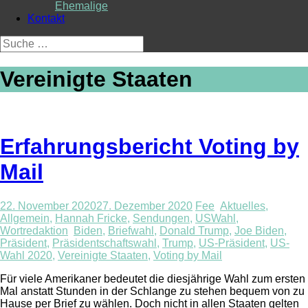
Ehemalige
Kontakt
Suche
nach:
Vereinigte Staaten
Erfahrungsbericht Voting by
Mail
22. November 2020
27. Dezember 2020
Fee
Aktuelles
,
Allgemein
,
Hannah Fricke
,
Sendungen
,
USWahl
,
Wortredaktion
Biden
,
Briefwahl
,
Donald Trump
,
Joe Biden
,
Präsident
,
Präsidentschaftswahl
,
Trump
,
US-Präsident
,
US-
Wahl 2020
,
Vereinigte Staaten
,
Voting by Mail
Für viele Amerikaner bedeutet die diesjährige Wahl zum ersten
Mal anstatt Stunden in der Schlange zu stehen bequem von zu
Hause per Brief zu wählen. Doch nicht in allen Staaten gelten