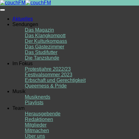
Skip
to
content
Aktuelles
Sendungen
Das Magazin
Das Klangkompott
Der Kulturkompass
Das Gästezimmer
Das Studifutter
Die Tanzstunde
Im Fokus
Protestjahre 2022/23
Festivalsommer 2023
Erbschaft und Gerechtigkeit
Queerness & Pride
Musik
Musiknerds
Playlists
Team
Herausgebende
Redaktionen
Mitglieder
Mitmachen
Über uns