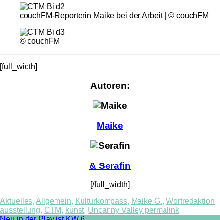
couchFM-Reporterin Maike bei der Arbeit | © couchFM
© couchFM
[full_width]
Autoren:
Maike
& Serafin
[/full_width]
Aktuelles
,
Allgemein
,
Kulturkompass
,
Maike G.
,
Wortredaktion
ausstellung
,
CTM
,
kunst
,
Uncanny Valley
permalink
Neu in der Playlist KW 6