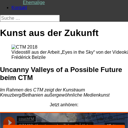
Ehemalige
Kontakt
Suche
nach:
Kunst aus der Zukunft
Videostill aus der Arbeit „Eyes in the Sky“ von der Videokü
Frédérick Belzile
Uncanny Valleys of a Possible Future
beim CTM
Im Rahmen des CTM zeigt der Kunstraum
Kreuzberg/Bethanien außergewöhnliche Medienkunst
Jetzt anhören: