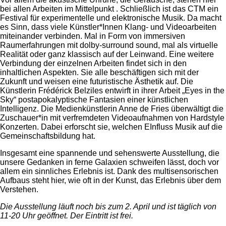
bei allen Arbeiten im Mittelpunkt . Schließlich ist das CTM ein
Festival für experimentelle und elektronische Musik. Da macht
es Sinn, dass viele Künstler*Innen Klang- und Videoarbeiten
miteinander verbinden. Mal in Form von immersiven
Raumerfahrungen mit dolby-surround sound, mal als virtuelle
Realität oder ganz klassisch auf der Leinwand. Eine weitere
Verbindung der einzelnen Arbeiten findet sich in den
inhaltlichen Aspekten. Sie alle beschäftigen sich mit der
Zukunft und weisen eine futuristische Ästhetik auf. Die
Künstlerin Frédérick Belziles entwirft in ihrer Arbeit „Eyes in the
Sky“ postapokalyptische Fantasien einer künstlichen
Intelligenz. Die Medienkünstlerin Anne de Fries überwältigt die
Zuschauer*in mit verfremdeten Videoaufnahmen von Hardstyle
Konzerten. Dabei erforscht sie, welchen EInfluss Musik auf die
Gemeinschaftsbildung hat.
Insgesamt eine spannende und sehenswerte Ausstellung, die
unsere Gedanken in ferne Galaxien schweifen lässt, doch vor
allem ein sinnliches Erlebnis ist. Dank des multisensorischen
Aufbaus steht hier, wie oft in der Kunst, das Erlebnis über dem
Verstehen.
Die Ausstellung läuft noch bis zum 2. April und ist täglich von
11-20 Uhr geöffnet. Der Eintritt ist frei.