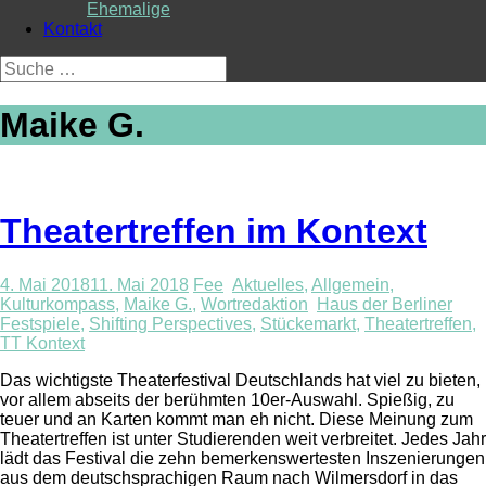
Ehemalige
Kontakt
Suche
nach:
Maike G.
Theatertreffen im Kontext
4. Mai 2018
11. Mai 2018
Fee
Aktuelles
,
Allgemein
,
Kulturkompass
,
Maike G.
,
Wortredaktion
Haus der Berliner
Festspiele
,
Shifting Perspectives
,
Stückemarkt
,
Theatertreffen
,
TT Kontext
Das wichtigste Theaterfestival Deutschlands hat viel zu bieten,
vor allem abseits der berühmten 10er-Auswahl. Spießig, zu
teuer und an Karten kommt man eh nicht. Diese Meinung zum
Theatertreffen ist unter Studierenden weit verbreitet. Jedes Jahr
lädt das Festival die zehn bemerkenswertesten Inszenierungen
aus dem deutschsprachigen Raum nach Wilmersdorf in das