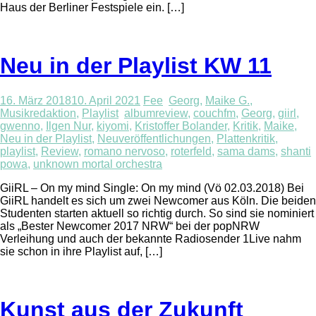
Haus der Berliner Festspiele ein. […]
Neu in der Playlist KW 11
16. März 2018
10. April 2021
Fee
Georg
,
Maike G.
,
Musikredaktion
,
Playlist
albumreview
,
couchfm
,
Georg
,
giirl
,
gwenno
,
Ilgen Nur
,
kiyomi
,
Kristoffer Bolander
,
Kritik
,
Maike
,
Neu in der Playlist
,
Neuveröffentlichungen
,
Plattenkritik
,
playlist
,
Review
,
romano nervoso
,
roterfeld
,
sama dams
,
shanti
powa
,
unknown mortal orchestra
GiiRL – On my mind Single: On my mind (Vö 02.03.2018) Bei
GiiRL handelt es sich um zwei Newcomer aus Köln. Die beiden
Studenten starten aktuell so richtig durch. So sind sie nominiert
als „Bester Newcomer 2017 NRW“ bei der popNRW
Verleihung und auch der bekannte Radiosender 1Live nahm
sie schon in ihre Playlist auf, […]
Kunst aus der Zukunft