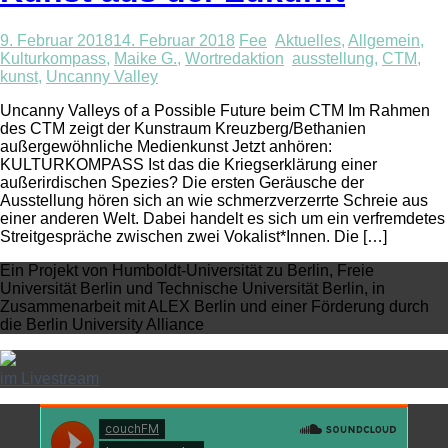
9. Februar 2018
14. Februar 2018
Fee
Aktuelles
,
Allgemein
,
Kulturkompass
,
Maike G.
,
Wortredaktion
ausstellung
,
CTM
,
kunst
,
Uncanny Valley
Uncanny Valleys of a Possible Future beim CTM Im Rahmen
des CTM zeigt der Kunstraum Kreuzberg/Bethanien
außergewöhnliche Medienkunst Jetzt anhören:
KULTURKOMPASS Ist das die Kriegserklärung einer
außerirdischen Spezies? Die ersten Geräusche der
Ausstellung hören sich an wie schmerzverzerrte Schreie aus
einer anderen Welt. Dabei handelt es sich um ein verfremdetes
Streitgespräche zwischen zwei Vokalist*Innen. Die […]
Ein Projekt von Humboldt-Universität zu Berlin, Freie
Universität Berlin und Technische Universität Berlin, in
Zusammenarbeit mit ALEX Berlin und einer Förderung durch
die Berlin University Alliance
im Livestream