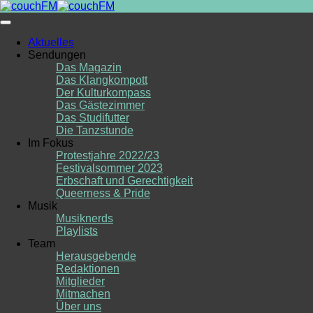
Skip
to
content
Aktuelles
Sendungen
Das Magazin
Das Klangkompott
Der Kulturkompass
Das Gästezimmer
Das Studifutter
Die Tanzstunde
Im Fokus
Protestjahre 2022/23
Festivalsommer 2023
Erbschaft und Gerechtigkeit
Queerness & Pride
Musik
Musiknerds
Playlists
Team
Herausgebende
Redaktionen
Mitglieder
Mitmachen
Über uns