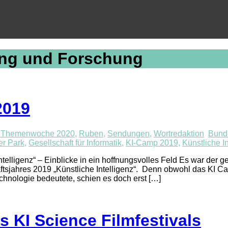
ung und Forschung
2019
 Themenwoche 2020
,
Ruben
,
Sendungen
,
Wortredaktion
Bunde
er Park
,
Gesellschaft für Informatik
,
KI-Camp 2019
,
Künstliche In
elligenz“ – Einblicke in ein hoffnungsvolles Feld Es war der 
haftsjahres 2019 „Künstliche Intelligenz“. Denn obwohl das KI 
hnologie bedeutete, schien es doch erst […]
 KI Science Filmfestivals