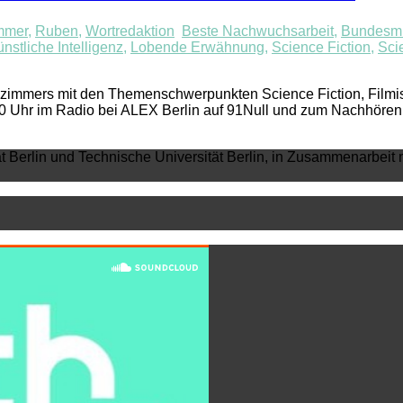
mmer
,
Ruben
,
Wortredaktion
Beste Nachwuchsarbeit
,
Bundesmin
nstliche Intelligenz
,
Lobende Erwähnung
,
Science Fiction
,
Sci
mmers mit den Themenschwerpunkten Science Fiction, Filmisch
00 Uhr im Radio bei ALEX Berlin auf 91Null und zum Nachhör
ät Berlin und Technische Universität Berlin, in Zusammenarbeit 