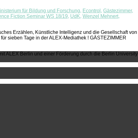
isterium für Bildung und Forschung
,
Econtrol
,
Gästezimmer
,
ence Fiction Seminar WS 18/19
,
UdK
,
Wenzel Mehnert
,
es Erzählen, Künstliche Intelligenz und die Gesellschaft von
en für sieben Tage in der ALEX-Mediathek ! GÄSTEZIMMER
mit ALEX Berlin und einer Förderung durch die Berlin University