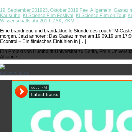
19. September 2019
23. Oktober 2019
Fee
Allgemein
,
Gästezi
Karlsruhe
,
KI Science Film Festival
,
KI Science Film on Tour
,
Kü
Wissenschaftsjahr 2019
,
ZAK
,
ZKM
Eine brandneue und brandaktuelle Stunde des couchFM-Gästezi
morgen. Jetzt anhören: Das Gästezimmer am 19.09.19 um 17:
Econtrol – Ein filmisches Einfühlen in […]
Ein Projekt von Humboldt-Universität zu Berlin, Freie Universit
Alliance
im Livestream