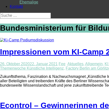
Ehemalige
Kontakt
Suche
nach:
Bundesministerium für Bild
Impressionen vom KI-Camp 
26. Oktober 2020
22. Januar 2021
Fee
Aktuelles
,
Allgemein
,
KI
Themenwoche Künstliche Intelligenz
,
Factory Berlin am Görlitz
Zukunftsthema, Faszination & Nachwuchsmagnet „Künstliche Int
aller Beteiligten und treibenden Kräfte des Berliner Wissensc
bundesweite Wissenslandschaft und jene zukunftstreibende Tec
Econtrol – Gewinnerinnen des