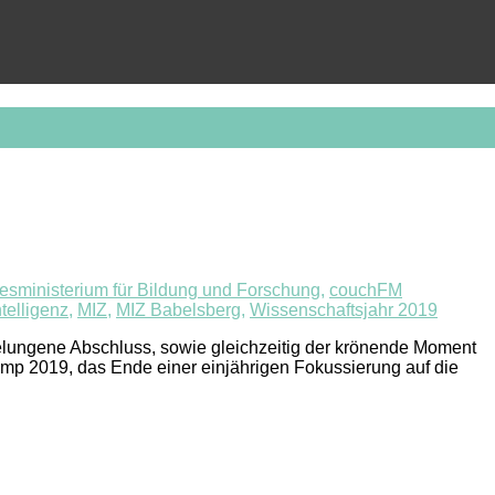
sministerium für Bildung und Forschung
,
couchFM
telligenz
,
MIZ
,
MIZ Babelsberg
,
Wissenschaftsjahr 2019
gelungene Abschluss, sowie gleichzeitig der krönende Moment
Camp 2019, das Ende einer einjährigen Fokussierung auf die