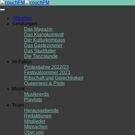
Skip
to
content
Aktuelles
Sendungen
Das Magazin
Das Klangkompott
Der Kulturkompass
Das Gästezimmer
Das Studifutter
Die Tanzstunde
Im Fokus
Protestjahre 2022/23
Festivalsommer 2023
Erbschaft und Gerechtigkeit
Queerness & Pride
Musik
Musiknerds
Playlists
Team
Herausgebende
Redaktionen
Mitglieder
Mitmachen
Über uns