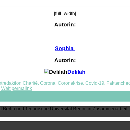
[full_width]
Autorin:
Sophia
Autorin:
Delilah
tredaktion
Charité
,
Corona
,
Coronakrise
,
Covid-19
,
Faktenche
,
Welt
permalink
ät Berlin und Technische Universität Berlin, in Zusammenarbeit 