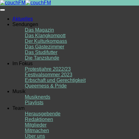
Skip
to
content
Aktuelles
Sendungen
Das Magazin
Das Klangkompott
Der Kulturkompass
Das Gästezimmer
Das Studifutter
Die Tanzstunde
Im Fokus
Protestjahre 2022/23
Festivalsommer 2023
Erbschaft und Gerechtigkeit
Queerness & Pride
Musik
Musiknerds
Playlists
Team
Herausgebende
Redaktionen
Mitglieder
Mitmachen
Über uns