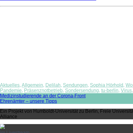
Aktuelles
,
Allgemein
,
Delilah
,
Sendungen
,
Sophia Hörhold
,
Wor
Pandemie
,
Präsenznotbetrieb
,
Sondersendung
,
tu-berlin
,
Virus
Post
Medizinstudierende an der Corona-Front
Ehrenämter – unsere Tipps
navigation
Ein Projekt von Humboldt-Universität zu Berlin, Freie Universit
Alliance
im Livestream