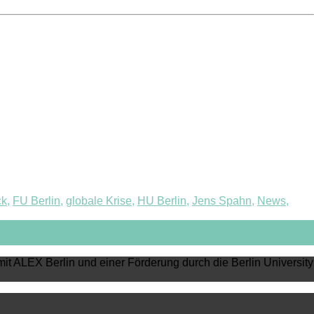
ck
,
FU Berlin
,
globale Krise
,
HU Berlin
,
Jens Spahn
,
News
,
mit ALEX Berlin und einer Förderung durch die Berlin University