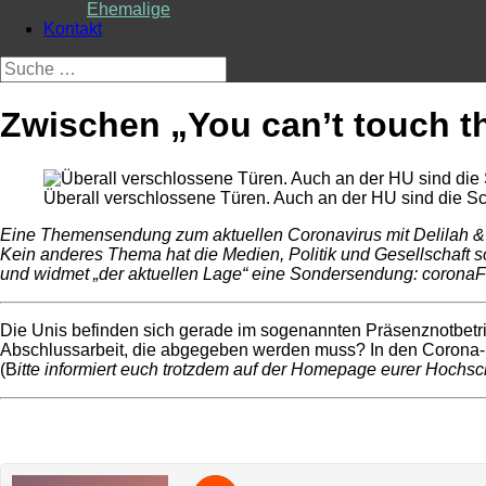
Ehemalige
Kontakt
Suche
nach:
Zwischen „You can’t touch th
Überall verschlossene Türen. Auch an der HU sind die Scho
Eine Themensendung zum aktuellen Coronavirus mit Delilah &
Kein anderes Thema hat die Medien, Politik und Gesellschaft so
und widmet „der aktuellen Lage“ eine Sondersendung: corona
Die Unis befinden sich gerade im sogenannten Präsenznotbetr
Abschlussarbeit, die abgegeben werden muss? In den Corona-
(B
itte informiert euch trotzdem auf der Homepage eurer Hochsc